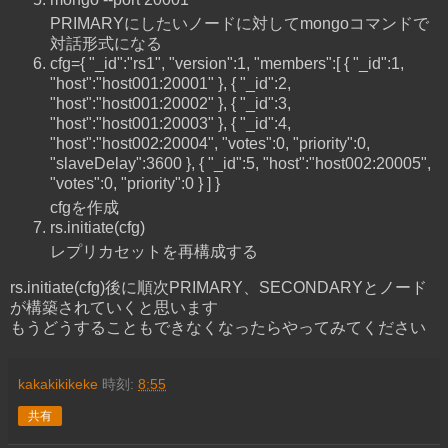
PRIMARYにしたいノードに対してmongoコマンドで
対話形式になる
cfg={ "_id":"rs1", "version":1, "members":[ { "_id":1,
"host":"host001:20001" }, { "_id":2,
"host":"host001:20002" }, { "_id":3,
"host":"host001:20003" }, { "_id":4,
"host":"host002:20004", "votes":0, "priority":0,
"slaveDelay":3600 }, { "_id":5, "host":"host002:20005",
"votes":0, "priority":0 } ] }
cfgを作成
rs.initiate(cfg)
レプリカセットを再構成する
rs.initiate(cfg)後に順次PRIMARY、SECONDARYとノード
が構築されていくと思います
もうどうすることもできなくなったらやってみてください
kakakikikeke
時刻:
8:55
共有