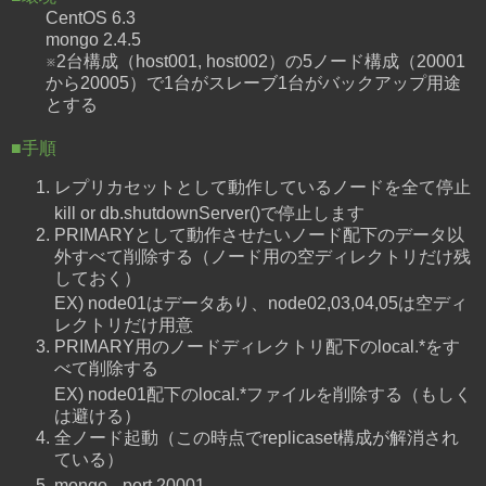
CentOS 6.3
mongo 2.4.5
※2台構成（host001, host002）の5ノード構成（20001
から20005）で1台がスレーブ1台がバックアップ用途
とする
■手順
レプリカセットとして動作しているノードを全て停止
kill or db.shutdownServer()で停止します
PRIMARYとして動作させたいノード配下のデータ以
外すべて削除する（ノード用の空ディレクトリだけ残
しておく）
EX) node01はデータあり、node02,03,04,05は空ディ
レクトリだけ用意
PRIMARY用のノードディレクトリ配下のlocal.*をす
べて削除する
EX) node01配下のlocal.*ファイルを削除する（もしく
は避ける）
全ノード起動（この時点でreplicaset構成が解消され
ている）
mongo --port 20001