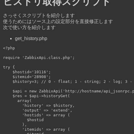
ヒストリ取得スクリプト
さっそくスクリプトを紹介します
使うためにはソース上の設定部分を直接修正します
次で使い方を紹介します
get_history.php
<?php
require
'ZabbixApi.class.php'
;

try
 {

$hostid
=
'10116'
;

$itemid
=
'28908'
;

$history
=
3
; 
// 0 - float; 1 - string; 2 - log; 3 -
$api
 = 
new
 ZabbixApi(
'http://hostname/api_jsonrpc.
$res
 = 
$api
->historyGet(

array
(

'history'
 => 
$history
,

'output'
 => 
'extend'
,

'hostids'
 => 
array
 (

$hostid
        ),

'itemids'
 => 
array
 (
