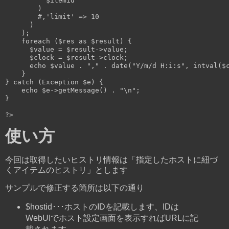
$itemid
        )

#,'limit' => 10
      )

    );

foreach
 (
$res
as
$result
) {

$value
 = 
$result
->value;

$clock
 = 
$result
->clock;

echo
$value
 . 
","
 . date(
"Y/m/d H:i:s"
, intval(
$
    }

} 
catch
 (
Exception
$e
) {

echo
$e
->getMessage() . 
"\n"
;

}

?>
使い方
今回は取得したいヒストリ情報は「指定したホストに紐づ
くアイテムのヒストリ」とします
サンプルで修正する箇所は以下の通り
$hostid･･･ホストのIDを記載します、IDは
WebUIでホスト設定画面を表示すればURLに記