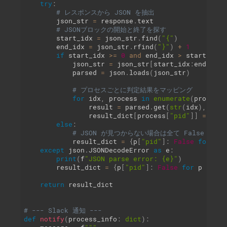
try
:
# レスポンスから JSON を抽出
        json_str 
=
 response
.
text

# JSONブロックの開始と終了を探す
        start_idx 
=
 json_str
.
find
(
"{"
)
        end_idx 
=
 json_str
.
rfind
(
"}"
)
+
1
if
 start_idx 
>=
0
and
 end_idx 
>
 start_idx
:
            json_str 
=
 json_str
[
start_idx
:
end_idx
]
            parsed 
=
 json
.
loads
(
json_str
)
# プロセスごとに判定結果をマッピング
for
 idx
,
 process 
in
enumerate
(
processe
                result 
=
 parsed
.
get
(
str
(
idx
)
,
"OK"
                result_dict
[
process
[
"pid"
]
]
=
"SUS
else
:
# JSON が見つからない場合は全て False
            result_dict 
=
{
p
[
"pid"
]
:
False
for
 p 
i
except
 json
.
JSONDecodeError 
as
 e
:
print
(
f
"JSON parse error: {e}"
)
        result_dict 
=
{
p
[
"pid"
]
:
False
for
 p 
in
 pr
return
 result_dict

# --- Slack 通知 ---
def
notify
(
process_info
:
dict
)
: