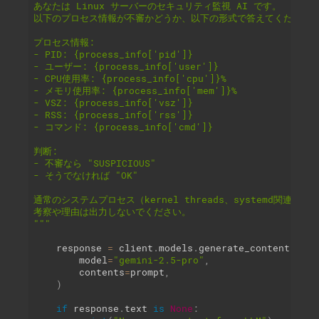
あなたは Linux サーバーのセキュリティ監視 AI です。

以下のプロセス情報が不審かどうか、以下の形式で答えてください。
プロセス情報:

- PID: {process_info['pid']}

- ユーザー: {process_info['user']}

- CPU使用率: {process_info['cpu']}%

- メモリ使用率: {process_info['mem']}%

- VSZ: {process_info['vsz']}

- RSS: {process_info['rss']}

- コマンド: {process_info['cmd']}

判断:

- 不審なら "SUSPICIOUS"

- そうでなければ "OK"

通常のシステムプロセス（kernel threads、systemd関連など
考察や理由は出力しないでください。

"""
    response 
=
 client
.
models
.
generate_content
(
        model
=
"gemini-2.5-pro"
,
        contents
=
prompt
,
)
if
 response
.
text 
is
None
: