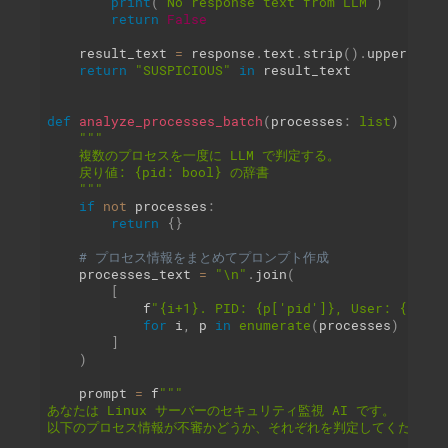
print
(
"No response text from LLM"
)
return
False
    result_text 
=
 response
.
text
.
strip
(
)
.
upper
(
)
return
"SUSPICIOUS"
in
 result_text

def
analyze_processes_batch
(
processes
:
list
)
-
>
di
"""

    複数のプロセスを一度に LLM で判定する。

    戻り値: {pid: bool} の辞書

    """
if
not
 processes
:
return
{
}
# プロセス情報をまとめてプロンプト作成
    processes_text 
=
"\n"
.
join
(
[
            f
"{i+1}. PID: {p['pid']}, User: {p['us
for
 i
,
 p 
in
enumerate
(
processes
)
]
)
    prompt 
=
 f
"""

あなたは Linux サーバーのセキュリティ監視 AI です。

以下のプロセス情報が不審かどうか、それぞれを判定してください。