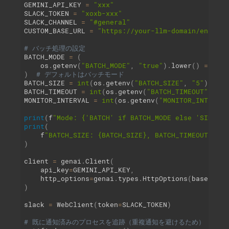
GEMINI_API_KEY 
=
"xxx"
SLACK_TOKEN 
=
"xoxb-xxx"
SLACK_CHANNEL 
=
"#general"
CUSTOM_BASE_URL 
=
"https://your-llm-domain/endpoin
# バッチ処理の設定
BATCH_MODE 
=
(
    os
.
getenv
(
"BATCH_MODE"
,
"true"
)
.
lower
(
)
==
"tr
)
# デフォルトはバッチモード
BATCH_SIZE 
=
int
(
os
.
getenv
(
"BATCH_SIZE"
,
"5"
)
)
#
BATCH_TIMEOUT 
=
int
(
os
.
getenv
(
"BATCH_TIMEOUT"
,
"10
MONITOR_INTERVAL 
=
int
(
os
.
getenv
(
"MONITOR_INTERVAL
print
(
f
"Mode: {'BATCH' if BATCH_MODE else 'SINGLE'
print
(
    f
"BATCH_SIZE: {BATCH_SIZE}, BATCH_TIMEOUT: {BA
)
client 
=
 genai
.
Client
(
    api_key
=
GEMINI_API_KEY
,
    http_options
=
genai
.
types
.
HttpOptions
(
base_url
=
)
slack 
=
 WebClient
(
token
=
SLACK_TOKEN
)
# 既に通知済みのプロセスを追跡（重複通知を避けるため）