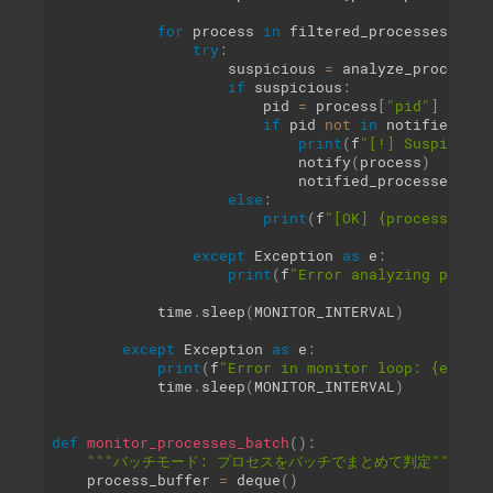
for
 process 
in
 filtered_processes
:
try
:
                    suspicious 
=
 analyze_process_s
if
 suspicious
:
                        pid 
=
 process
[
"pid"
]
if
 pid 
not
in
 notified_pro
print
(
f
"[!] Suspicious
                            notify
(
process
)
                            notified_processes
.
add
else
:
print
(
f
"[OK] {process['cmd
except
 Exception 
as
 e
:
print
(
f
"Error analyzing proces
            time
.
sleep
(
MONITOR_INTERVAL
)
except
 Exception 
as
 e
:
print
(
f
"Error in monitor loop: {e}"
)
            time
.
sleep
(
MONITOR_INTERVAL
)
def
monitor_processes_batch
(
)
:
"""バッチモード: プロセスをバッチでまとめて判定"""
    process_buffer 
=
 deque
(
)