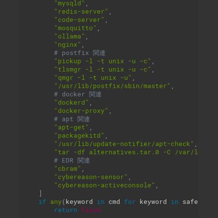
"mysqld"
,
"redis-server"
,
"code-server"
,
"mosquitto"
,
"ollama"
,
"nginx"
,
# postfix 関連
"pickup -l -t unix -u -c"
,
"tlsmgr -l -t unix -u -c"
,
"qmgr -l -t unix -u"
,
"/usr/lib/postfix/sbin/master"
,
# docker 関連
"dockerd"
,
"docker-proxy"
,
# apt 関連
"apt-get"
,
"packagekitd"
,
"/usr/lib/update-notifier/apt-check"
,
"tar -df alternatives.tar.0 -C /var/lib/dp
# EDR 関連
"cbram"
,
"cybereason-sensor"
,
"cybereason-activeconsole"
,
]
if
any
(
keyword 
in
 cmd 
for
 keyword 
in
 safe_keyw
return
False