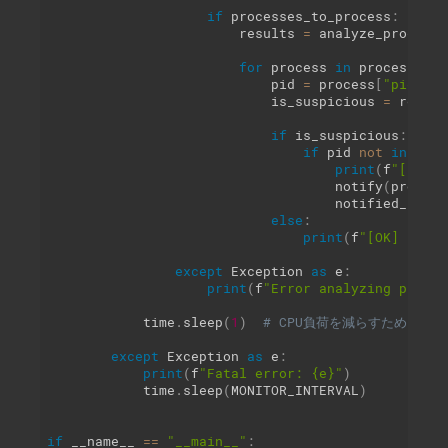
if
 processes_to_process
:
                        results 
=
 analyze_processe
for
 process 
in
 processes_t
                            pid 
=
 process
[
"pid"
]
                            is_suspicious 
=
 result
if
 is_suspicious
:
if
 pid 
not
in
 noti
print
(
f
"[!] Su
                                    notify
(
process
                                    notified_proce
else
:
print
(
f
"[OK] {proc
except
 Exception 
as
 e
:
print
(
f
"Error analyzing proces
            time
.
sleep
(
1
)
# CPU負荷を減らすため1秒待
except
 Exception 
as
 e
:
print
(
f
"Fatal error: {e}"
)
            time
.
sleep
(
MONITOR_INTERVAL
)
if
 __name__ 
==
"__main__"
: