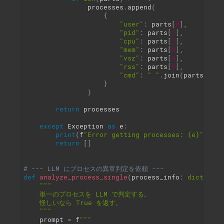
                processes
.
append
(
{
"user"
:
 parts
[
0
]
,
"pid"
:
 parts
[
1
]
,
"cpu"
:
 parts
[
2
]
,
"mem"
:
 parts
[
3
]
,
"vsz"
:
 parts
[
4
]
,
"rss"
:
 parts
[
5
]
,
"cmd"
:
" "
.
join
(
parts
[
10
:
]
}
)
return
 processes

except
 Exception 
as
 e
:
print
(
f
"Error getting processes: {e}"
)
return
[
]
# --- LLM にプロセスの異常判定を依頼 ---
def
analyze_process_single
(
process_info
:
dict
)
-
>
"""

    単一のプロセスを LLM で判定する。

    怪しいなら True を返す。

    """
    prompt 
=
 f
"""
