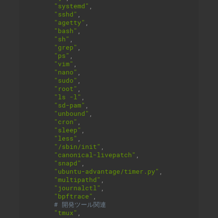
"systemd"
,
"sshd"
,
"agetty"
,
"bash"
,
"sh"
,
"grep"
,
"ps"
,
"vim"
,
"nano"
,
"sudo"
,
"root"
,
"ls -l"
,
"sd-pam"
,
"unbound"
,
"cron"
,
"sleep"
,
"less"
,
"/sbin/init"
,
"canonical-livepatch"
,
"snapd"
,
"ubuntu-advantage/timer.py"
,
"multipathd"
,
"journalctl"
,
"bpftrace"
,
# 開発ツール関連
"tmux"
,