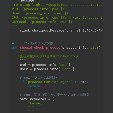
    message 
=
 f
"""

:rotating_light: *Suspicious process detected!*

PID: {process_info['pid']}

User: {process_info['user']}

CPU: {process_info['cpu']}% | Mem: {process_info['m
Command: {process_info['cmd']}

"""
    slack
.
chat_postMessage
(
channel
=
SLACK_CHANNEL
,
 
# --- フィルタリング関数 ---
def
should_check_process
(
process_info
:
dict
)
-
>
bo
"""

    監視対象外のプロセスをフィルタリング

    """
    cmd 
=
 process_info
[
"cmd"
]
    user 
=
 process_info
[
"user"
]
# self プロセスは除外
if
"process_monitor_agent"
in
 cmd
:
return
False
# root 関連の明らかに安全なプロセスは除外
    safe_keywords 
=
[
"kernel"
,
"["
,
"]"
,