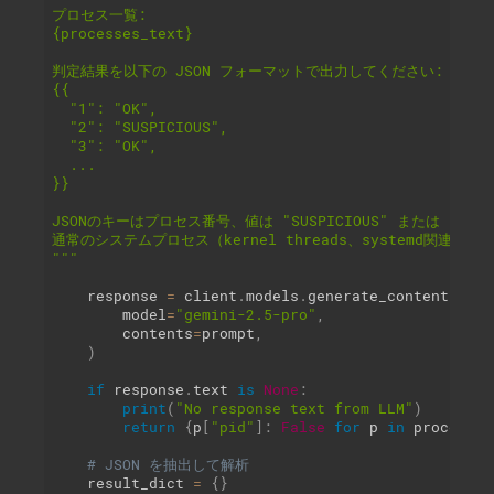
プロセス一覧:

{processes_text}

判定結果を以下の JSON フォーマットで出力してください:

{{

  "1": "OK",

  "2": "SUSPICIOUS",

  "3": "OK",

  ...

}}

JSONのキーはプロセス番号、値は "SUSPICIOUS" または "OK" 
通常のシステムプロセス（kernel threads、systemd関連など
"""
    response 
=
 client
.
models
.
generate_content
(
        model
=
"gemini-2.5-pro"
,
        contents
=
prompt
,
)
if
 response
.
text 
is
None
:
print
(
"No response text from LLM"
)
return
{
p
[
"pid"
]
:
False
for
 p 
in
 processes
# JSON を抽出して解析
    result_dict 
=
{
}