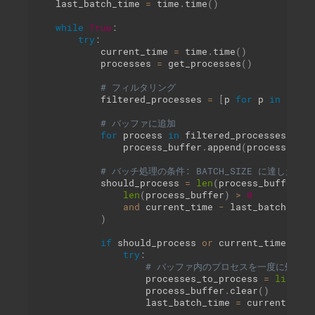
    last_batch_time 
=
 time
.
time
(
)
while
True
:
try
:
            current_time 
=
 time
.
time
(
)
            processes 
=
 get_processes
(
)
# フィルタリング
            filtered_processes 
=
[
p 
for
 p 
in
 proce
# バッファに追加
for
 process 
in
 filtered_processes
:
                process_buffer
.
append
(
process
)
# バッチ処理の条件: BATCH_SIZE に達したか、B
            should_process 
=
len
(
process_buffer
)
>
len
(
process_buffer
)
>
0
and
 current_time 
-
 last_batch_time
)
if
 should_process 
or
 current_time 
-
 la
try
:
# バッファ内のプロセスを一度に処理
                    processes_to_process 
=
list
(
pr
                    process_buffer
.
clear
(
)
                    last_batch_time 
=
 current_time
