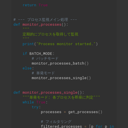
return
True
# --- プロセス監視メイン処理 ---
def
monitor_processes
(
)
:
"""

    定期的にプロセスを取得して監視

    """
print
(
"Process monitor started."
)
if
 BATCH_MODE
:
# バッチモード
        monitor_processes_batch
(
)
else
:
# 単発モード
        monitor_processes_single
(
)
def
monitor_processes_single
(
)
:
"""単発モード: 各プロセスを即座に判定"""
while
True
:
try
:
            processes 
=
 get_processes
(
)
# フィルタリング
            filtered_processes 
=
[
p 
for
 p 
in
 proce