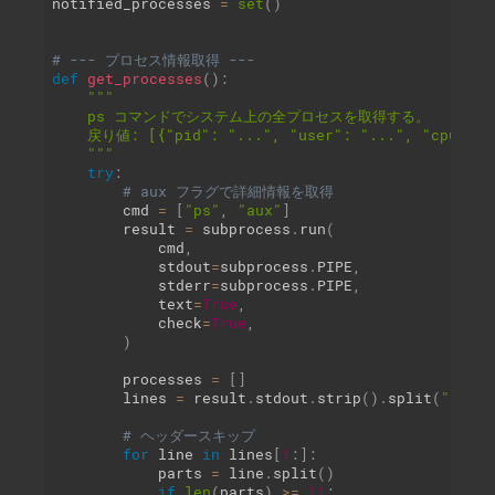
notified_processes 
=
set
(
)
# --- プロセス情報取得 ---
def
get_processes
(
)
:
"""

    ps コマンドでシステム上の全プロセスを取得する。

    戻り値: [{"pid": "...", "user": "...", "cpu": ".
    """
try
:
# aux フラグで詳細情報を取得
        cmd 
=
[
"ps"
,
"aux"
]
        result 
=
 subprocess
.
run
(
            cmd
,
            stdout
=
subprocess
.
PIPE
,
            stderr
=
subprocess
.
PIPE
,
            text
=
True
,
            check
=
True
,
)
        processes 
=
[
]
        lines 
=
 result
.
stdout
.
strip
(
)
.
split
(
"\n"
)
# ヘッダースキップ
for
 line 
in
 lines
[
1
:
]
:
            parts 
=
 line
.
split
(
)
if
len
(
parts
)
>=
11
: