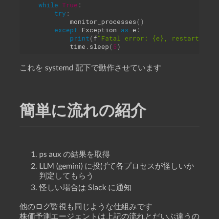
while
True
:
try
:
            monitor_processes
(
)
except
 Exception 
as
 e
:
print
(
f
"Fatal error: {e}, restarting i
            time
.
sleep
(
5
)
これを systemd 配下で動作させています
簡単に流れの紹介
ps aux の結果を取得
LLM (gemini) に投げて各プロセスが怪しいか
判定してもらう
怪しい場合は Slack に通知
他のログ監視も同じような仕組みです
株価予測エージェントは上記の流れとだいぶ違うの