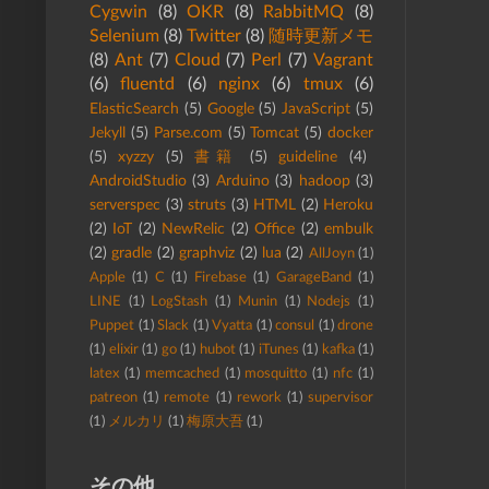
Cygwin
(8)
OKR
(8)
RabbitMQ
(8)
Selenium
(8)
Twitter
(8)
随時更新メモ
(8)
Ant
(7)
Cloud
(7)
Perl
(7)
Vagrant
(6)
fluentd
(6)
nginx
(6)
tmux
(6)
ElasticSearch
(5)
Google
(5)
JavaScript
(5)
Jekyll
(5)
Parse.com
(5)
Tomcat
(5)
docker
(5)
xyzzy
(5)
書籍
(5)
guideline
(4)
AndroidStudio
(3)
Arduino
(3)
hadoop
(3)
serverspec
(3)
struts
(3)
HTML
(2)
Heroku
(2)
IoT
(2)
NewRelic
(2)
Office
(2)
embulk
(2)
gradle
(2)
graphviz
(2)
lua
(2)
AllJoyn
(1)
Apple
(1)
C
(1)
Firebase
(1)
GarageBand
(1)
LINE
(1)
LogStash
(1)
Munin
(1)
Nodejs
(1)
Puppet
(1)
Slack
(1)
Vyatta
(1)
consul
(1)
drone
(1)
elixir
(1)
go
(1)
hubot
(1)
iTunes
(1)
kafka
(1)
latex
(1)
memcached
(1)
mosquitto
(1)
nfc
(1)
patreon
(1)
remote
(1)
rework
(1)
supervisor
(1)
メルカリ
(1)
梅原大吾
(1)
その他