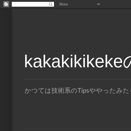
kakakikike
かつては技術系のTipsややった