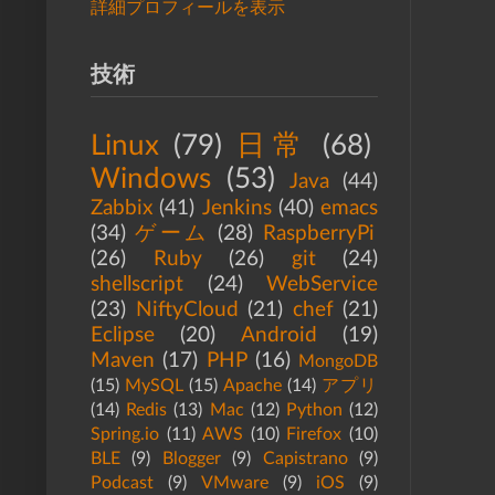
詳細プロフィールを表示
技術
Linux
(79)
日常
(68)
Windows
(53)
Java
(44)
Zabbix
(41)
Jenkins
(40)
emacs
(34)
ゲーム
(28)
RaspberryPi
(26)
Ruby
(26)
git
(24)
shellscript
(24)
WebService
(23)
NiftyCloud
(21)
chef
(21)
Eclipse
(20)
Android
(19)
Maven
(17)
PHP
(16)
MongoDB
(15)
MySQL
(15)
Apache
(14)
アプリ
(14)
Redis
(13)
Mac
(12)
Python
(12)
Spring.io
(11)
AWS
(10)
Firefox
(10)
BLE
(9)
Blogger
(9)
Capistrano
(9)
Podcast
(9)
VMware
(9)
iOS
(9)