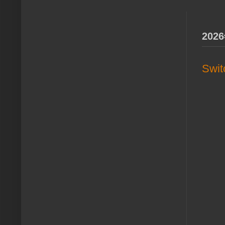
20
Sw