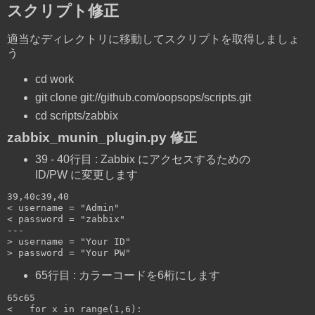
スクリプト修正
適当なディレクトリに移動してスクリプトを取得しましょ
う
cd work
git clone git://github.com/oopsops/scripts.git
cd scripts/zabbix
zabbix_munin_plugin.py 修正
39 - 40行目 : Zabbix にアクセスするための
ID/PW に変更します
39,40c39,40

< username = "Admin"

< password = "zabbix"

---

> username = "Your ID"

> password = "Your PW"
65行目 : カラーコードを6桁にします
65c65

<   for x in range(1,6):
