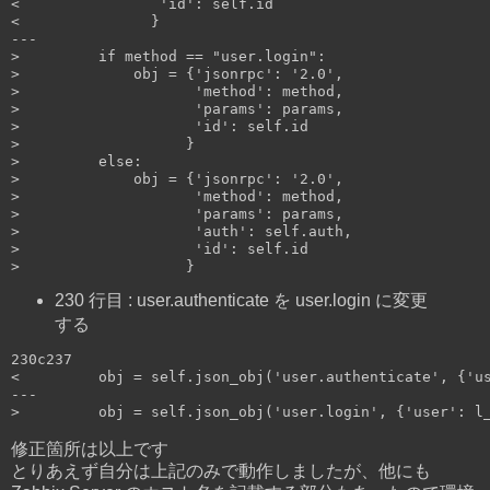
<                'id': self.id

<               }

---

>         if method == "user.login":

>             obj = {'jsonrpc': '2.0',

>                    'method': method,

>                    'params': params,

>                    'id': self.id

>                   }

>         else:

>             obj = {'jsonrpc': '2.0',

>                    'method': method,

>                    'params': params,

>                    'auth': self.auth,

>                    'id': self.id

>                   }
230 行目 : user.authenticate を user.login に変更
する
230c237

<         obj = self.json_obj('user.authenticate', {'us
---

>         obj = self.json_obj('user.login', {'user': l
修正箇所は以上です
とりあえず自分は上記のみで動作しましたが、他にも