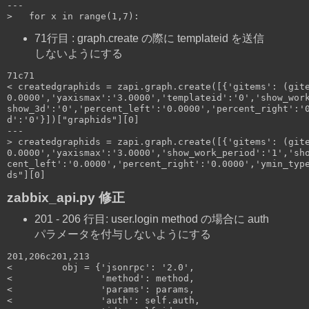
---

>   for x in range(1,7):
71行目 : graph.create の際に templateid を送信
しないようにする
71c71

< createdgraphids = zapi.graph.create([{'gitems': (gite
0.0000','yaxismax':'3.0000','templateid':'0','show_work
show_3d':'0','percent_left':'0.0000','percent_right':'0
d':'0'}])["graphids"][0]

---

> createdgraphids = zapi.graph.create([{'gitems': (gite
0.0000','yaxismax':'3.0000','show_work_period':'1','sho
cent_left':'0.0000','percent_right':'0.0000','ymin_type
ds"][0]
zabbix_api.py 修正
201 - 206 行目: user.login method の場合に auth
パラメータを付与しないようにする
201,206c201,213

<         obj = {'jsonrpc': '2.0',

<                'method': method,

<                'params': params,

<                'auth': self.auth,
