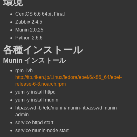
環境
CentOS 6.6 64bit Final
Zabbix 2.4.5
Munin 2.0.25
Python 2.6.6
各種インストール
Munin インストール
rpm -ivh
http://ftp.riken.jp/Linux/fedora/epel/6/x86_64/epel-
release-6-8.noarch.rpm
yum -y install httpd
yum -y install munin
htpasswd -b /etc/munin/munin-htpasswd munin
admin
service httpd start
service munin-node start