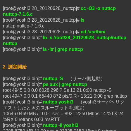
[root@yoshi3 28_20120628_nuttcp]#
cc -O3 -o nuttcp
nuttcp-7.1.6.c
[root@yoshi3 28_20120628_nuttcp]#
ls
nuttcp nuttcp-7.1.6.c
[root@yoshi3 28_20120628_nuttcp]#
cd /usr/bin/
[root@yoshi3 bin]#
ln -s /root/28_20120628_nuttcp/nuttcp
nuttcp
[root@yoshi3 bin]#
ls -ltr | grep nuttcp
2. 測定開始
[root@yoshi3 bin]#
nuttcp -S
（サーバ側起動）
[root@yoshi3 bin]#
ps aux | grep nuttcp
root 4945 0.0 0.0 6028 296 ? Ss 13:21 0:00 nuttcp -S
root 4947 0.0 0.1 65440 872 pts/0 R+ 13:21 0:00 grep nuttcp
[root@yoshi3 bin]#
nuttcp yoshi3
（yoshi3サーバへリク
エストしたときのスループットを測定）
10646.0469 MB / 10.01 sec = 8921.2350 Mbps 14 %TX 24
%RX 0 retrans 0.03 msRTT
[root@yoshi3 bin]#
nuttcp -il yoshi3