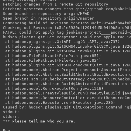
Fetching changes from 1 remote Git repository

Fetching upstream changes from git://github.com/kakakik
Seen branch in repository origin/HEAD

Seen branch in repository origin/master

Commencing build of Revision fc5c1e5930cff29f44d5b04f0b
Checking out Revision fc5c1e5930cff29f44d5b04f0b8efd98f
FATAL: Could not apply tag jenkins-project____android-d
hudson.plugins.git.GitException: Could not apply tag je
 at hudson.plugins.git.GitAPI.tag(GitAPI.java:737)

 at hudson.plugins.git.GitSCM$4.invoke(GitSCM.java:1320
 at hudson.plugins.git.GitSCM$4.invoke(GitSCM.java:1268
 at hudson.FilePath.act(FilePath.java:851)

 at hudson.FilePath.act(FilePath.java:824)

 at hudson.plugins.git.GitSCM.checkout(GitSCM.java:1268
 at hudson.model.AbstractProject.checkout(AbstractProje
 at hudson.model.AbstractBuild$AbstractBuildExecution.d
 at jenkins.scm.SCMCheckoutStrategy.checkout(SCMCheckou
 at hudson.model.AbstractBuild$AbstractBuildExecution.r
 at hudson.model.Run.execute(Run.java:1516)

 at hudson.model.FreeStyleBuild.run(FreeStyleBuild.java
 at hudson.model.ResourceController.execute(ResourceCon
 at hudson.model.Executor.run(Executor.java:236)

Caused by: hudson.plugins.git.GitException: Command "gi
stdout: 

stderr: 

*** Please tell me who you are.

Run
