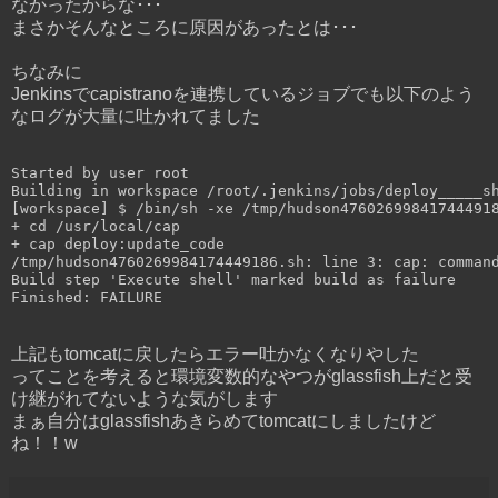
なかったからな･･･
まさかそんなところに原因があったとは･･･
ちなみに
Jenkinsでcapistranoを連携しているジョブでも以下のよう
なログが大量に吐かれてました
Started by user root

Building in workspace /root/.jenkins/jobs/deploy_____sh
[workspace] $ /bin/sh -xe /tmp/hudson476026998417444918
+ cd /usr/local/cap

+ cap deploy:update_code

/tmp/hudson4760269984174449186.sh: line 3: cap: command
Build step 'Execute shell' marked build as failure

上記もtomcatに戻したらエラー吐かなくなりやした
ってことを考えると環境変数的なやつがglassfish上だと受
け継がれてないような気がします
まぁ自分はglassfishあきらめてtomcatにしましたけど
ね！！w