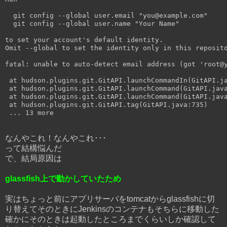
  git config --global user.email "you@example.com"

  git config --global user.name "Your Name"

to set your account's default identity.

Omit --global to set the identity only in this reposito
fatal: unable to auto-detect email address (got 'root@y
 at hudson.plugins.git.GitAPI.launchCommandIn(GitAPI.ja
 at hudson.plugins.git.GitAPI.launchCommand(GitAPI.java
 at hudson.plugins.git.GitAPI.launchCommand(GitAPI.java
 at hudson.plugins.git.GitAPI.tag(GitAPI.java:735)

なんやこれ！なんやこれ･･･
って結構悩んだ
で、結局原因は
glassfish上で動かしていたため
実はちょっと前にアプリサーバをtomcatからglassfishに切
り替えてそのときにJenkinsのコンテナもそちらに移動した
確かにそのときは起動したところまでくらいしか確認して