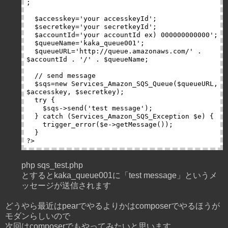
;

  $accesskey='your accesskeyId';

  $secretkey='your secretkeyId';

  $accountId='your accountId ex) 000000000000';

  $queueName='kaka_queue001';

  $queueURL='http://queue.amazonaws.com/' . 
$accountId . '/' . $queueName;

  // send message

  $sqs=new Services_Amazon_SQS_Queue($queueURL, 
$accesskey, $secretkey);

  try {

    $sqs->send('test message');

  } catch (Services_Amazon_SQS_Exception $e) {

    trigger_error($e->getMessage());

  }

php sqs_test.php
とするとkaka_queue001に「test message」というメ
ッセージが送信されます
どうやら最近はpearでやるよりかはcomposerでやるほうが
モダンらしいので
次回はcomposerでもやってみたいと思います