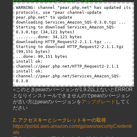
WARNING: channel "pear.php.net" has updated its 
protocols, use "pear channel-update 
pear.php.net" to update

downloading Services_Amazon_SQS-0.3.0.tgz ...

Starting to download Services_Amazon_SQS-
0.3.0.tgz (34,121 bytes)

.........done: 34,121 bytes

downloading HTTP_Request2-2.1.1.tgz ...

Starting to download HTTP_Request2-2.1.1.tgz 
(99,151 bytes)

...done: 99,151 bytes

install ok: 
channel://pear.php.net/HTTP_Request2-2.1.1

install ok: 
channel://pear.php.net/Services_Amazon_SQS-
※このときpearのバージョンが1.9.2以上ないとERROR
となりインストールできませんのでpearのバージョン
が古い方はpearのバージョンを
アップグレード
してく
ださい
2. アクセスキーとシークレットキーの取得
https://portal.aws.amazon.com/gp/aws/securityCredenti
als