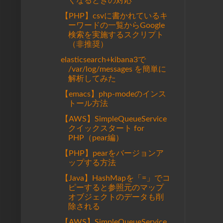
くなるときの対応
【PHP】csvに書かれているキ
ーワードの一覧からGoogle
検索を実施するスクリプト
（非推奨）
elasticsearch+kibana3で
/var/log/messages を簡単に
解析してみた
【emacs】php-modeのインス
トール方法
【AWS】SimpleQueueService
クイックスタート for
PHP（pear編）
【PHP】pearをバージョンア
ップする方法
【Java】HashMapを「=」でコ
ピーすると参照元のマップ
オブジェクトのデータも削
除される
【AWS】SimpleQueueService