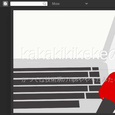
kakakikike
かつては技術系のTipsややった