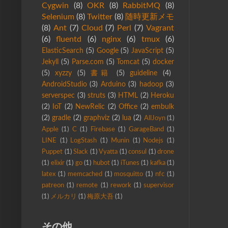
Cygwin
(8)
OKR
(8)
RabbitMQ
(8)
Selenium
(8)
Twitter
(8)
随時更新メモ
(8)
Ant
(7)
Cloud
(7)
Perl
(7)
Vagrant
(6)
fluentd
(6)
nginx
(6)
tmux
(6)
ElasticSearch
(5)
Google
(5)
JavaScript
(5)
Jekyll
(5)
Parse.com
(5)
Tomcat
(5)
docker
(5)
xyzzy
(5)
書籍
(5)
guideline
(4)
AndroidStudio
(3)
Arduino
(3)
hadoop
(3)
serverspec
(3)
struts
(3)
HTML
(2)
Heroku
(2)
IoT
(2)
NewRelic
(2)
Office
(2)
embulk
(2)
gradle
(2)
graphviz
(2)
lua
(2)
AllJoyn
(1)
Apple
(1)
C
(1)
Firebase
(1)
GarageBand
(1)
LINE
(1)
LogStash
(1)
Munin
(1)
Nodejs
(1)
Puppet
(1)
Slack
(1)
Vyatta
(1)
consul
(1)
drone
(1)
elixir
(1)
go
(1)
hubot
(1)
iTunes
(1)
kafka
(1)
latex
(1)
memcached
(1)
mosquitto
(1)
nfc
(1)
patreon
(1)
remote
(1)
rework
(1)
supervisor
(1)
メルカリ
(1)
梅原大吾
(1)
その他