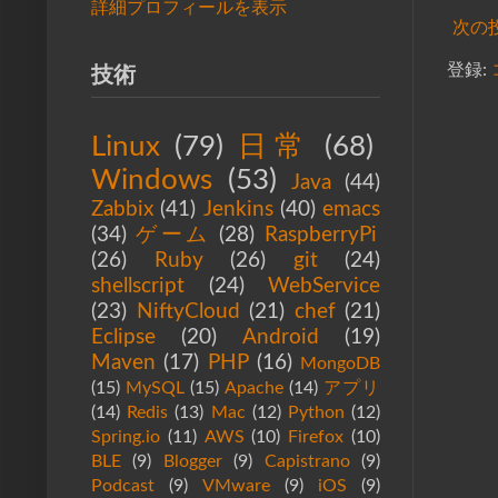
詳細プロフィールを表示
次の
登録:
技術
Linux
(79)
日常
(68)
Windows
(53)
Java
(44)
Zabbix
(41)
Jenkins
(40)
emacs
(34)
ゲーム
(28)
RaspberryPi
(26)
Ruby
(26)
git
(24)
shellscript
(24)
WebService
(23)
NiftyCloud
(21)
chef
(21)
Eclipse
(20)
Android
(19)
Maven
(17)
PHP
(16)
MongoDB
(15)
MySQL
(15)
Apache
(14)
アプリ
(14)
Redis
(13)
Mac
(12)
Python
(12)
Spring.io
(11)
AWS
(10)
Firefox
(10)
BLE
(9)
Blogger
(9)
Capistrano
(9)
Podcast
(9)
VMware
(9)
iOS
(9)