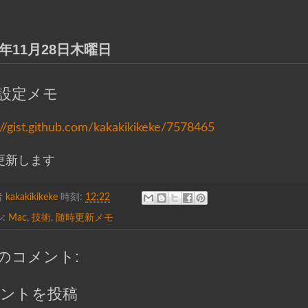
3年11月28日木曜日
c設定メモ
://gist.github.com/kakakikikeke/7578465
更新します
者
kakakikikeke
時刻:
12:22
:
Mac
,
技術
,
随時更新メモ
件のコメント:
ントを投稿