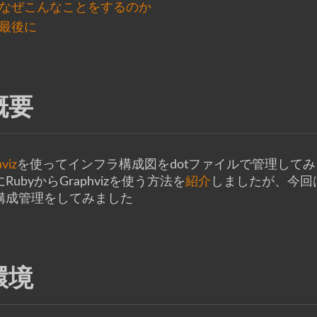
なぜこんなことをするのか
最後に
概要
viz
を使ってインフラ構成図をdotファイルで管理して
RubyからGraphvizを使う方法を
紹介
しましたが、今回はG
構成管理をしてみました
環境