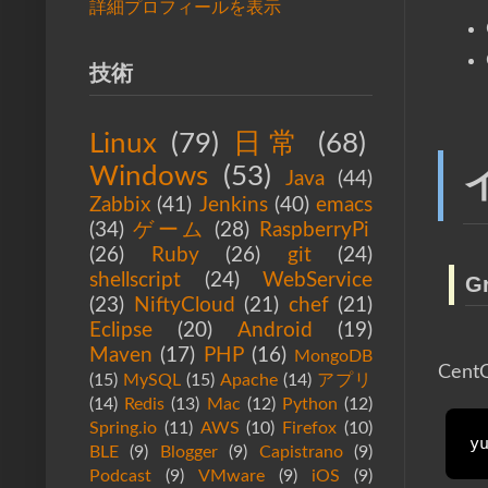
詳細プロフィールを表示
技術
Linux
(79)
日常
(68)
Windows
(53)
Java
(44)
Zabbix
(41)
Jenkins
(40)
emacs
(34)
ゲーム
(28)
RaspberryPi
(26)
Ruby
(26)
git
(24)
shellscript
(24)
WebService
G
(23)
NiftyCloud
(21)
chef
(21)
Eclipse
(20)
Android
(19)
Maven
(17)
PHP
(16)
MongoDB
Ce
(15)
MySQL
(15)
Apache
(14)
アプリ
(14)
Redis
(13)
Mac
(12)
Python
(12)
Spring.io
(11)
AWS
(10)
Firefox
(10)
y
BLE
(9)
Blogger
(9)
Capistrano
(9)
Podcast
(9)
VMware
(9)
iOS
(9)