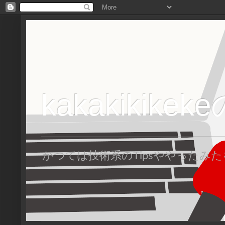
kakakikike
かつては技術系のTipsややった