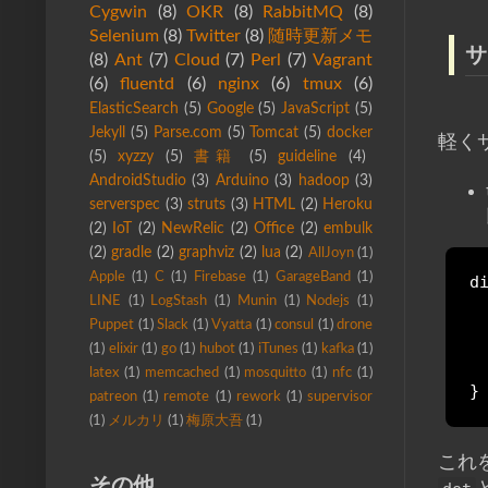
Cygwin
(8)
OKR
(8)
RabbitMQ
(8)
Selenium
(8)
Twitter
(8)
随時更新メモ
サ
(8)
Ant
(7)
Cloud
(7)
Perl
(7)
Vagrant
(6)
fluentd
(6)
nginx
(6)
tmux
(6)
ElasticSearch
(5)
Google
(5)
JavaScript
(5)
Jekyll
(5)
Parse.com
(5)
Tomcat
(5)
docker
軽く
(5)
xyzzy
(5)
書籍
(5)
guideline
(4)
AndroidStudio
(3)
Arduino
(3)
hadoop
(3)
serverspec
(3)
struts
(3)
HTML
(2)
Heroku
(2)
IoT
(2)
NewRelic
(2)
Office
(2)
embulk
(2)
gradle
(2)
graphviz
(2)
lua
(2)
AllJoyn
(1)
Apple
(1)
C
(1)
Firebase
(1)
GarageBand
(1)
di
LINE
(1)
LogStash
(1)
Munin
(1)
Nodejs
(1)
 
 
Puppet
(1)
Slack
(1)
Vyatta
(1)
consul
(1)
drone
 
(1)
elixir
(1)
go
(1)
hubot
(1)
iTunes
(1)
kafka
(1)
 
latex
(1)
memcached
(1)
mosquitto
(1)
nfc
(1)
}
patreon
(1)
remote
(1)
rework
(1)
supervisor
(1)
メルカリ
(1)
梅原大吾
(1)
これ
その他