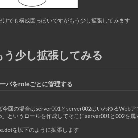
だけでも構成図っぽいですがもう少し拡張してみます
もう少し拡張してみる
ーバをroleごとに管理する
今回の場合はserver001とserver002はいわゆる
b」というロールを作成してそこにserver001と002を
ple.dotを以下のように拡張します