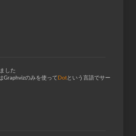
みました
raphvizのみを使って
Dot
という言語でサー