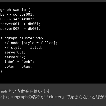
graph sample {

 LB -> server001;

 LB -> server002;

 server001 -> db001;

 server002 -> db001;

 subgraph cluster_web {

   // node [style = filled];

   // style = filled;

  server001;

  server002;

   label = "web";

  color = blue;

}

raph
という命令を使います
トはsubgraphの名称が「cluster」で始まらないと