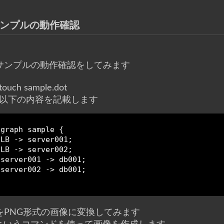
ンプルの動作確認
サンプルの動作確認をしてみます
touch sample.dot
以下の内容を記載します
graph sample {

 LB -> server001;

 LB -> server002;

 server001 -> db001;

 server002 -> db001;

をPNG形式の画像に変換してみます