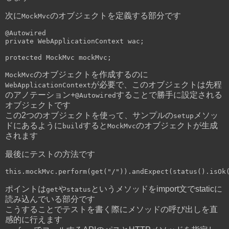
次に
のオブジェクトを定義する部分です
MockMvc
@Autowired
private
WebApplicationContext
 wac
;
protected
MockMvc
 mockMvc
;
のオブジェクトを作成するのに
MockMvc
が必要で、このオブジェクトは先程
WebApplicationContext
のアノテーション+
することで勝手に設定される
@Autowired
オブジェクトです
この2つのオブジェクトを使って、サンプルの
メソッ
setup
ドにあるように
すると
のオブジェクトが生成
build
MockMvc
されます
最後にテストの方法です
this
.
mockMvc
.
perform
(
get
(
"/"
)).
andExpect
(
status
().
isOk
ポイントは
や
というメソッドをimport文でstaticに
get
status
読み込んでいる部分です
こうすることでテストを書く際にメソッドの呼び出しを直
感的に行えます