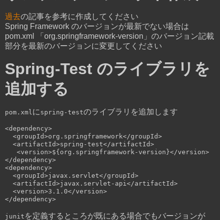
過去
の記事を参考に作成してください
Spring Framework のバージョンが最新でない場合は
pom.xml 「org.springframework-version」のバージョン記載
部分を最新のバージョンに変更してください
Spring-Test のライブラリを
追加する
に
のライブラリを追加します
pom.xml
spring-test
<dependency>
<groupId>
org.springframework
</groupId>
<artifactId>
spring-test
</artifactId>
<version>
${org.springframework-version}
</version>
</dependency>
<dependency>
<groupId>
javax.servlet
</groupId>
<artifactId>
javax.servlet-api
</artifactId>
<version>
3.1.0
</version>
</dependency>
を定義するところが既にある場合でもバージョンが
junit