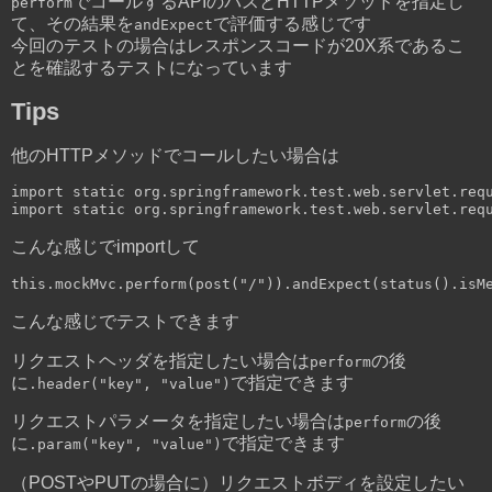
でコールするAPIのパスとHTTPメソッドを指定し
perform
て、その結果を
で評価する感じです
andExpect
今回のテストの場合はレスポンスコードが20X系であるこ
とを確認するテストになっています
Tips
他のHTTPメソッドでコールしたい場合は
import
static
 org
.
springframework
.
test
.
web
.
servlet
.
req
import
static
 org
.
springframework
.
test
.
web
.
servlet
.
req
こんな感じでimportして
this
.
mockMvc
.
perform
(
post
(
"/"
)).
andExpect
(
status
().
isM
こんな感じでテストできます
リクエストヘッダを指定したい場合は
の後
perform
に
で指定できます
.header("key", "value")
リクエストパラメータを指定したい場合は
の後
perform
に
で指定できます
.param("key", "value")
（POSTやPUTの場合に）リクエストボディを設定したい