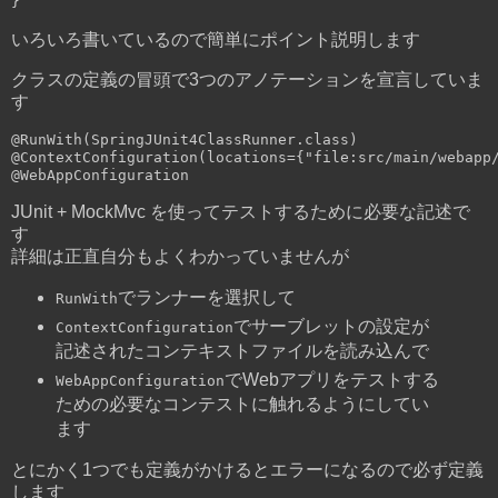
}
いろいろ書いているので簡単にポイント説明します
クラスの定義の冒頭で3つのアノテーションを宣言していま
す
@RunWith
(
SpringJUnit4ClassRunner
.
class
)
@ContextConfiguration
(
locations
={
"file:src/main/webapp
@WebAppConfiguration
JUnit + MockMvc を使ってテストするために必要な記述で
す
詳細は正直自分もよくわかっていませんが
でランナーを選択して
RunWith
でサーブレットの設定が
ContextConfiguration
記述されたコンテキストファイルを読み込んで
でWebアプリをテストする
WebAppConfiguration
ための必要なコンテストに触れるようにしてい
ます
とにかく1つでも定義がかけるとエラーになるので必ず定義
します