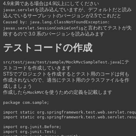
4.9未満である場合は4.9以上にしてください
を読み込んでいますが、デフォルトだと読み
javax.servlet
込んでいるサーブレットのバージョンが2.5でこれだと
Caused by: java.lang.ClassNotFoundException:
と言われてテストが失
javax.servlet.SessionCookieConfig
敗するので 3.0 系のバージョンを読み込みます
テストコードの作成
にテ
src/test/java/test/sample/MockMvcSampleTest.java
ストコードを作成していきます
STSでプロジェクトを作成するとテスト用のコードは何も
作成されないので、適当にテスト用のクラスファイルを作
成しましょう
作成したら
を使うための定義を記載します
MockMVC
package
 com
.
sample
;
import
static
 org
.
springframework
.
test
.
web
.
servlet
.
req
import
static
 org
.
springframework
.
test
.
web
.
servlet
.
res
import
 org
.
junit
.
Before
;
import
 org
.
junit
.
Test
;