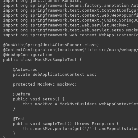
import
 org
.
junit
.
runner
.
RunWith
;
import
 org
.
springframework
.
beans
.
factory
.
annotation
.
Au
import
 org
.
springframework
.
test
.
context
.
ContextConfigu
import
 org
.
springframework
.
test
.
context
.
web
.
WebAppConf
import
 org
.
springframework
.
test
.
context
.
junit4
.
SpringJ
import
 org
.
springframework
.
test
.
web
.
servlet
.
MockMvc
;
import
 org
.
springframework
.
test
.
web
.
servlet
.
setup
.
Mock
import
 org
.
springframework
.
web
.
context
.
WebApplicationC
@RunWith
(
SpringJUnit4ClassRunner
.
class
)
@ContextConfiguration
(
locations
={
"file:src/main/webapp
@WebAppConfiguration
public
class
MockMvcSampleTest
{
@Autowired
private
WebApplicationContext
 wac
;
protected
MockMvc
 mockMvc
;
@Before
public
void
 setup
()
{
this
.
mockMvc 
=
MockMvcBuilders
.
webAppContextSe
}
@Test
public
void
 sampleTest
()
throws
Exception
{
this
.
mockMvc
.
perform
(
get
(
"/"
)).
andExpect
(
statu
}