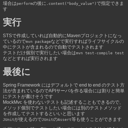
場合は
の後に
で指定できま
perform
.content("body_value")
す
実行
STSで作成していれば自動的にMavenプロジェクトになっ
ているので
などで実行すればライフサイクルの
mvn package
中にテストが含まれるので自動でテストされます
テストだけ個別で実行したい場合は
mvn test-compile test
などとすれば実行されます
最後に
Spring Framework にはデフォルトで end to end のテスト方
法が含まれているのでAPIサーバを作る場合には割りと簡単
にテストが書けそうです
MockMvc を使わないテストも記述することもできるので、
メソッド個別でテストしたい場合には別のテストメソッド
を作成してテストするといいと思います
が使えるので
の
等も使うことができます
JUnit
JUnit
Assert