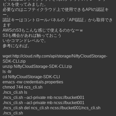
ビスを使ってみました。
必要なのはニフティクラウド上で使用できるAPIの認証キ
ー。
認証キーはコントロールパネルの「API認証」から取得でき
ます
AWSのS3もこんな感じで使えるのかなーｗ
S3も機会があれば触っておこう
いかコマンドレベルで。
参考になれば。
wget http://cloud.nifty.com/api/storage/NiftyCloudStorage-
SDK-CLI.zip
unzip NiftyCloudStorage-SDK-CLI.zip
ls -ltr
cd NiftyCloudStorage-SDK-CLI
emacs -nw credentials.properties
chmod 744 ncs_cli.sh
./ncs_cli.sh ls
./ncs_cli.sh --acl-private mb ncss://bucket001
./ncs_cli.sh --acl-private mb ncss://bucket001
./ncs_cli.sh del ncs_cli.sh ncss://bucket001/ncs_cli.sh
./ncs_cli.sh