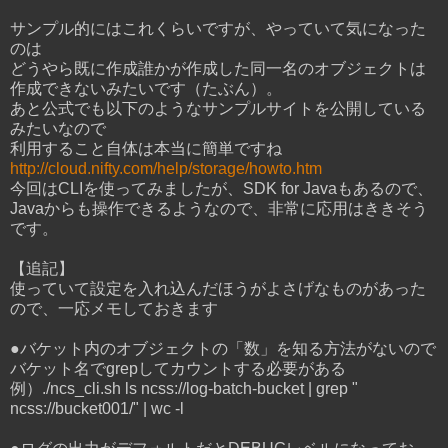
サンプル的にはこれくらいですが、やっていて気になった
のは
どうやら既に作成誰かが作成した同一名のオブジェクトは
作成できないみたいです（たぶん）。
あと公式でも以下のようなサンプルサイトを公開している
みたいなので
利用すること自体は本当に簡単ですね
http://cloud.nifty.com/help/storage/howto.htm
今回はCLIを使ってみましたが、SDK for Javaもあるので、
Javaからも操作できるようなので、非常に応用はききそう
です。
【追記】
使っていて設定を入れ込んだほうがよさげなものがあった
ので、一応メモしておきます
●バケット内のオブジェクトの「数」を知る方法がないので
バケット名でgrepしてカウントする必要がある
例）./ncs_cli.sh ls ncss://log-batch-bucket | grep "
ncss://bucket001/" | wc -l