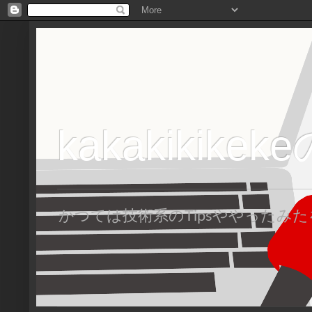
kakakikike
かつては技術系のTipsややった