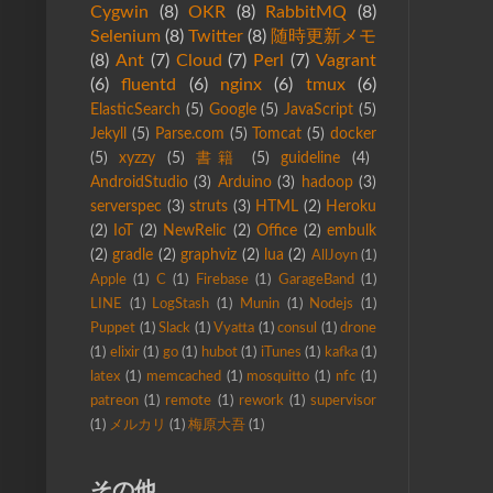
Cygwin
(8)
OKR
(8)
RabbitMQ
(8)
Selenium
(8)
Twitter
(8)
随時更新メモ
(8)
Ant
(7)
Cloud
(7)
Perl
(7)
Vagrant
(6)
fluentd
(6)
nginx
(6)
tmux
(6)
ElasticSearch
(5)
Google
(5)
JavaScript
(5)
Jekyll
(5)
Parse.com
(5)
Tomcat
(5)
docker
(5)
xyzzy
(5)
書籍
(5)
guideline
(4)
AndroidStudio
(3)
Arduino
(3)
hadoop
(3)
serverspec
(3)
struts
(3)
HTML
(2)
Heroku
(2)
IoT
(2)
NewRelic
(2)
Office
(2)
embulk
(2)
gradle
(2)
graphviz
(2)
lua
(2)
AllJoyn
(1)
Apple
(1)
C
(1)
Firebase
(1)
GarageBand
(1)
LINE
(1)
LogStash
(1)
Munin
(1)
Nodejs
(1)
Puppet
(1)
Slack
(1)
Vyatta
(1)
consul
(1)
drone
(1)
elixir
(1)
go
(1)
hubot
(1)
iTunes
(1)
kafka
(1)
latex
(1)
memcached
(1)
mosquitto
(1)
nfc
(1)
patreon
(1)
remote
(1)
rework
(1)
supervisor
(1)
メルカリ
(1)
梅原大吾
(1)
その他