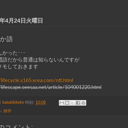
2年4月24日火曜日
か語
かった･･･
隠語だから普通は知らないんですが
メモしておきます
//lifecycle.s165.xrea.com/ntt.html
//lifescape.seesaa.net/article/104001220.html
者
kakakikikeke
時刻:
10:08
:
雑学
件のコメント: