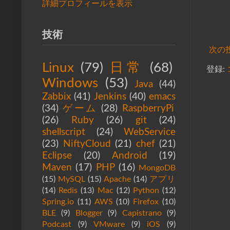
詳細プロフィールを表示
技術
次の
Linux
(79)
日常
(68)
登録:
Windows
(53)
Java
(44)
Zabbix
(41)
Jenkins
(40)
emacs
(34)
ゲーム
(28)
RaspberryPi
(26)
Ruby
(26)
git
(24)
shellscript
(24)
WebService
(23)
NiftyCloud
(21)
chef
(21)
Eclipse
(20)
Android
(19)
Maven
(17)
PHP
(16)
MongoDB
(15)
MySQL
(15)
Apache
(14)
アプリ
(14)
Redis
(13)
Mac
(12)
Python
(12)
Spring.io
(11)
AWS
(10)
Firefox
(10)
BLE
(9)
Blogger
(9)
Capistrano
(9)
Podcast
(9)
VMware
(9)
iOS
(9)