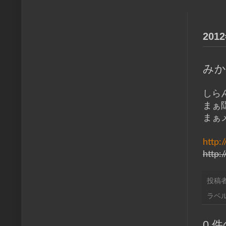
201
みか
しらん
まぁ
まぁ
http:
http:
投稿
ラベル
0 