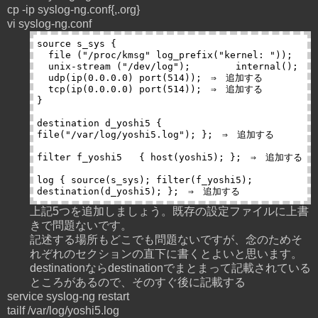
cp -ip syslog-ng.conf{,.org}
vi syslog-ng.conf
source s_sys {

  file ("/proc/kmsg" log_prefix("kernel: "));

  unix-stream ("/dev/log");        internal();

  udp(ip(0.0.0.0) port(514));　⇒　追加する

  tcp(ip(0.0.0.0) port(514));　⇒　追加する

}

destination d_yoshi5 { 
file("/var/log/yoshi5.log"); };　⇒　追加する

filter f_yoshi5   { host(yoshi5); };　⇒　追加する

log { source(s_sys); filter(f_yoshi5); 
上記5つを追加しましょう。既存の設定ファイルに上書
きで問題ないです。
記述する場所もどこでも問題ないですが、念のためそ
れぞれのセクションの直下に書くとよいと思います。
destinationならdestinationでまとまって記載されている
ところがあるので、そのすぐ後に記載する
service syslog-ng restart
tailf /var/log/yoshi5.log