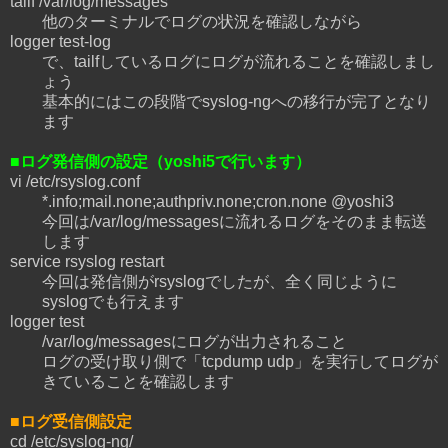
tailf /var/log/messages
他のターミナルでログの状況を確認しながら
logger test-log
で、tailfしているログにログが流れることを確認しまし
ょう
基本的にはこの段階でsyslog-ngへの移行が完了となり
ます
■ログ発信側の設定（yoshi5で行います）
vi /etc/rsyslog.conf
*.info;mail.none;authpriv.none;cron.none @yoshi3
今回は/var/log/messagesに流れるログをそのまま転送
します
service rsyslog restart
今回は発信側がrsyslogでしたが、全く同じように
syslogでも行えます
logger test
/var/log/messagesにログが出力されること
ログの受け取り側で「tcpdump udp」を実行してログが
きていることを確認します
■ログ受信側設定
cd /etc/syslog-ng/