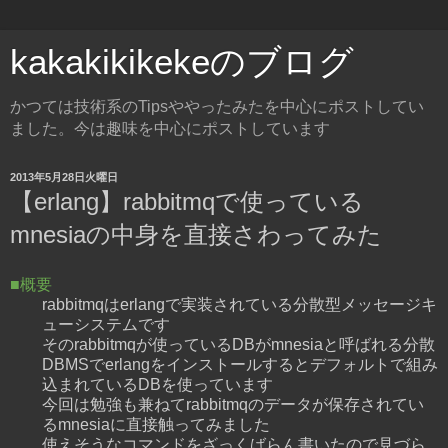
kakakikikekeのブログ
かつては技術系のTipsややったみたを中心にポストしてい
ました。今は趣味を中心にポストしています
2013年5月28日火曜日
【erlang】rabbitmqで使っている
mnesiaの中身を直接さわってみた
■概要
rabbitmqはerlangで実装されている分散型メッセージキ
ューシステムです
そのrabbitmqが使っているDBがmnesiaと呼ばれる分散
DBMSでerlangをインストールするとデフォルトで組み
込まれているDBを使っています
今回は勉強も兼ねてrabbitmqのデータが保存されてい
るmnesiaに直接触ってみました
使えそうなコマンドをざっくばらん書いたので見づら