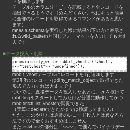
ドを抽出します
テーブルのカラム分「'_'」を記載すると全レコードを
抽出できるようです（めんどくさい、他にもっと簡単
に全部のレコードを取得できるコマンドがあると思い
ます）
mnesia:schemaを実行した際に結果の下の方に表示さ
れるwild_pattternと同じフォーマットを入力しても大丈
夫です
■データ投入・削除
mnesia:dirty_write(rabbit_vhost, {'vhost',
rabbit_vhostテーブルにレコードを1行追加します
第2引数のレコードはdirty_match_objectで取得できた
形式で入力すれば大丈夫です
ついでに、直接データを投入したあとに、erlを抜けて
rabbitmqをスタートしてみたけど普通に動作してかつ
rabbitmtctl list_vhostsで閲覧できた
（実際にdeclareできたかまでは検証してません）
ただ、このやり方は通常のレコード投入とは異なる方
法ですので全くおすすめはしません
またtestvhostの部分は「<<>>」で囲んでバイナリデー