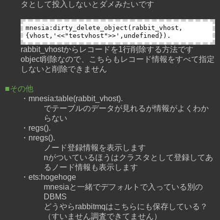
タとして投入しないとダメみたいです
mnesia:dirty_delete_object(rabbit_vhost, 
rabbit_vhostからレコードを1行削除する方法です
object削除なので、こちらもレコード情報をすべて指定
しないと削除できません
■その他
・mnesia:table(rabbit_vhost).
でテーブルのデータが見れるが情報がよくわか
らない
・regs().
・nregs().
ノード登録情報を表示します
nがついているほうはクラスタとして登録してあ
るノード情報も表示します
・ets:hogehoge
mnesiaと一緒でデフォルトで入っている別の
DBMS
どうやらrabbitmqはこちらにも保存している？
（すいません調査できてません）