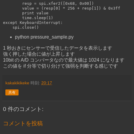
        resp = spi.xfer2([
0x68
, 
0x00
])

        value = (resp[
0
] * 
256
 + resp[
1
]) & 
0x3ff
print
 value

        time.sleep(
1
except
 KeyboardInterrupt:

    spi.close()
python pressure_sample.py
1 秒おきにセンサーで受信したデータを表示します
強く押した場合に値が上昇します
10bit の A/D コンバータなので最大値は 1024 になります
この値を if 分等で切り分けて強弱を判断する感じです
kakakikikeke
時刻:
20:17
共有
0 件のコメント:
コメントを投稿