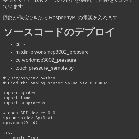
受信する前に 10K オームの抵抗を接続して回路を安定させ
ています
回路が作成できたら RaspberryPi の電源を入れます
ソースコードのデプロイ
cd ~
mkdir -p work/mcp3002_pressure
cd work/mcp3002_pressure
touch pressure_sample.py
#!/usr/bin/env python
# Read the analog sensor value via MCP3002.
import
import
import
 subprocess

# open SPI device 0.0
spi = spidev.SpiDev()

spi.open(
0
, 
0
)

try
:

while
True
:
