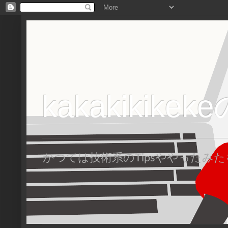
kakakikike
かつては技術系のTipsややった