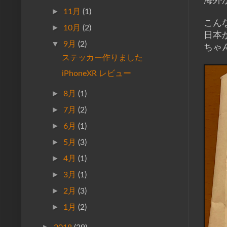
海外
►
11月
(1)
こん
►
10月
(2)
日本
▼
9月
(2)
ちゃ
ステッカー作りました
iPhoneXR レビュー
►
8月
(1)
►
7月
(2)
►
6月
(1)
►
5月
(3)
►
4月
(1)
►
3月
(1)
►
2月
(3)
►
1月
(2)