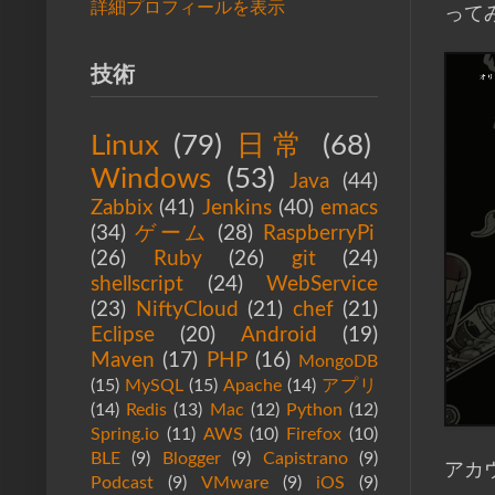
詳細プロフィールを表示
って
技術
Linux
(79)
日常
(68)
Windows
(53)
Java
(44)
Zabbix
(41)
Jenkins
(40)
emacs
(34)
ゲーム
(28)
RaspberryPi
(26)
Ruby
(26)
git
(24)
shellscript
(24)
WebService
(23)
NiftyCloud
(21)
chef
(21)
Eclipse
(20)
Android
(19)
Maven
(17)
PHP
(16)
MongoDB
(15)
MySQL
(15)
Apache
(14)
アプリ
(14)
Redis
(13)
Mac
(12)
Python
(12)
Spring.io
(11)
AWS
(10)
Firefox
(10)
BLE
(9)
Blogger
(9)
Capistrano
(9)
アカ
Podcast
(9)
VMware
(9)
iOS
(9)