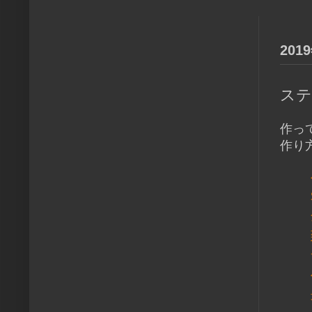
201
ステ
作っ
作り