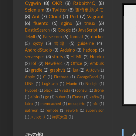
Cygwin
(8)
OKR
(8)
RabbitMQ
(8)
Selenium
(8)
Twitter
(8)
随時更新メモ
(8)
Ant
(7)
Cloud
(7)
Perl
(7)
Vagrant
(6)
fluentd
(6)
nginx
(6)
tmux
(6)
ElasticSearch
(5)
Google
(5)
JavaScript
(5)
Jekyll
(5)
Parse.com
(5)
Tomcat
(5)
docker
(5)
xyzzy
(5)
書籍
(5)
guideline
(4)
AndroidStudio
(3)
Arduino
(3)
hadoop
(3)
serverspec
(3)
struts
(3)
HTML
(2)
Heroku
(2)
IoT
(2)
NewRelic
(2)
Office
(2)
embulk
(2)
gradle
(2)
graphviz
(2)
lua
(2)
AllJoyn
(1)
Apple
(1)
C
(1)
Firebase
(1)
GarageBand
(1)
LINE
(1)
LogStash
(1)
Munin
(1)
Nodejs
(1)
Puppet
(1)
Slack
(1)
Vyatta
(1)
consul
(1)
drone
(1)
elixir
(1)
go
(1)
hubot
(1)
iTunes
(1)
kafka
(1)
latex
(1)
memcached
(1)
mosquitto
(1)
nfc
(1)
patreon
(1)
remote
(1)
rework
(1)
supervisor
(1)
メルカリ
(1)
梅原大吾
(1)
その他