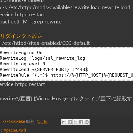
d ../mods-enabled/
n -s /etc/httpd/mods-available/rewrite.load rewrite.load
ervice httpd restart
pachectl -M | grep rewrite
■リダイレクト設定
i /etc/httpd/sites-enabled/000-default
RewriteEngine On

RewriteLog "logs/ssl_rewrite_log"

RewriteLogLevel 0

RewriteCond %{SERVER_PORT} !^443$

ervice httpd restart
Rewriteの宣言はVirtualHostディレクティブ直下に
者
kakakikikeke
時刻:
15:46
:
Apache
,
技術