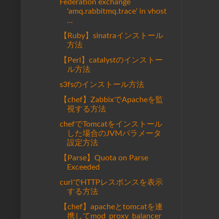
Federation exchange
'amq.rabbitmq.trace' in vhost
...
【Ruby】sinatraインストール
方法
【Perl】catalystのインストー
ル方法
s3fsのインストール方法
【chef】ZabbixでApacheを監
視する方法
chefでTomcatをインストール
した場合のJVMパラメータ
設定方法
【Parse】Quota on Parse
Exceeded
curlでHTTPレスポンスを表示
する方法
【chef】apacheとtomcatを連
携してmod_proxy_balancer