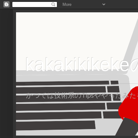
kakakikike
かつては技術系のTipsややった