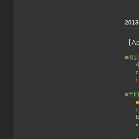
201
【A
■概
h
■手
c
t
v