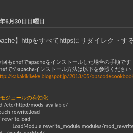
3年6月30日日曜日
pache】httpをすべてhttpsにリダイレクトす
要
今回もchefでapacheをインストールした場合の手順です
chefでのapacheインストール方法は以下を参照ください
ttp://kakakikikeke.blogspot.jp/2013/05/opscodecookboo
順
■モジュールの有効化
d /etc/httpd/mods-available/
ouch rewrite.load
i rewrite.load
LoadModule rewrite_module modules/mod_rewrite