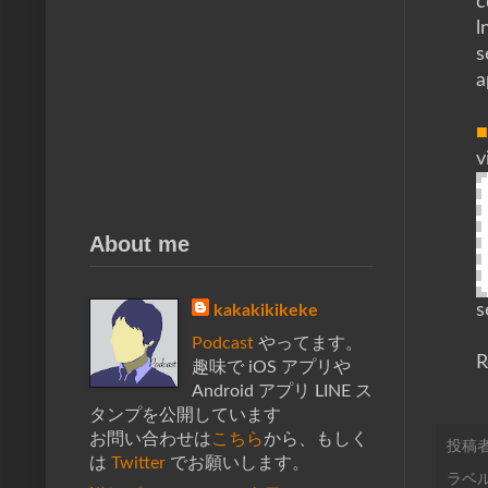
c
l
s
a
v
About me
s
kakakikikeke
Podcast
やってます。
趣味で iOS アプリや
Android アプリ LINE ス
タンプを公開しています
お問い合わせは
こちら
から、もしく
投稿
は
Twitter
でお願いします。
ラベル