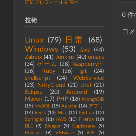
詳細プロフィールを表示
0 
技術
コメ
Linux
(79)
日常
(68)
Windows
(53)
Java
(44)
Zabbix
(41)
Jenkins
(40)
emacs
(34)
ゲーム
(28)
RaspberryPi
(26)
Ruby
(26)
git
(24)
shellscript
(24)
WebService
(23)
NiftyCloud
(21)
chef
(21)
Eclipse
(20)
Android
(19)
Maven
(17)
PHP
(16)
MongoDB
(15)
MySQL
(15)
Apache
(14)
アプリ
(14)
Redis
(13)
Mac
(12)
Python
(12)
Spring.io
(11)
AWS
(10)
Firefox
(10)
BLE
(9)
Blogger
(9)
Capistrano
(9)
Podcast
(9)
VMware
(9)
iOS
(9)