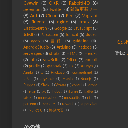
Cygwin
(8)
OKR
(8)
RabbitMQ
(8)
Selenium
(8)
Twitter
(8)
随時更新メモ
(8)
Ant
(7)
Cloud
(7)
Perl
(7)
Vagrant
(6)
fluentd
(6)
nginx
(6)
tmux
(6)
ElasticSearch
(5)
Google
(5)
JavaScript
(5)
Jekyll
(5)
Parse.com
(5)
Tomcat
(5)
docker
(5)
xyzzy
(5)
書籍
(5)
guideline
(4)
次の
AndroidStudio
(3)
Arduino
(3)
hadoop
(3)
登録:
serverspec
(3)
struts
(3)
HTML
(2)
Heroku
(2)
IoT
(2)
NewRelic
(2)
Office
(2)
embulk
(2)
gradle
(2)
graphviz
(2)
lua
(2)
AllJoyn
(1)
Apple
(1)
C
(1)
Firebase
(1)
GarageBand
(1)
LINE
(1)
LogStash
(1)
Munin
(1)
Nodejs
(1)
Puppet
(1)
Slack
(1)
Vyatta
(1)
consul
(1)
drone
(1)
elixir
(1)
go
(1)
hubot
(1)
iTunes
(1)
kafka
(1)
latex
(1)
memcached
(1)
mosquitto
(1)
nfc
(1)
patreon
(1)
remote
(1)
rework
(1)
supervisor
(1)
メルカリ
(1)
梅原大吾
(1)
その他