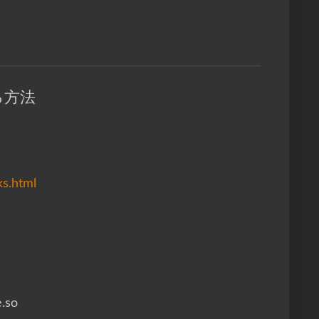
る方法
ks.html
.so