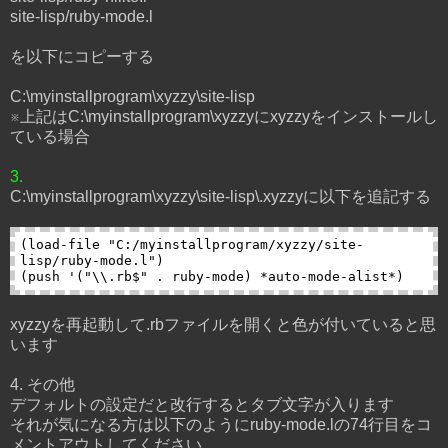
site-lisp/ruby-mode.l
を以下にコピーする
C:\myinstallprogram\xyzzy\site-lisp
※上記はC:\myinstallprogram\xyzzyにxyzzyをインストールし
ている場合
3.
C:\myinstallprogram\xyzzy\site-lisp\.xyzzyに以下を追記する
(load-file "C:/myinstallprogram/xyzzy/site-
lisp/ruby-mode.l")

xyzzyを再起動して.rbファイルを開くと色が付いていると思
います
4. その他
デフォルトの設定だと改行するとタブ文字が入ります
それが気になる方は以下のようにruby-mode.lの74行目をコ
メントアウトしてください