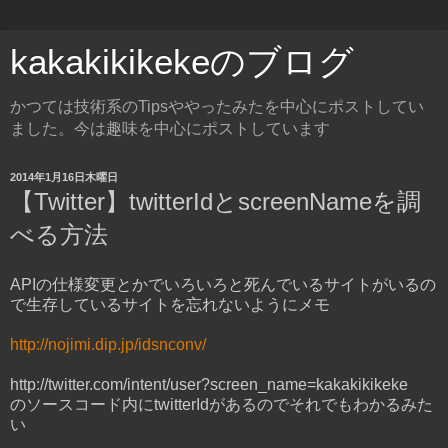
kakakikikekeのブログ
かつては技術系のTipsややったみたを中心にポストしてい
ました。今は趣味を中心にポストしています
2014年1月16日木曜日
【Twitter】twitterIdとscreenNameを調
べる方法
APIの仕様変更とかでいろいろと死んでいるサイトがいるの
で生存しているサイトを忘れないようにメモ
http://nojimi.dip.jp/idsnconv/
http://twitter.com/intent/user?screen_name=kakakikikeke
のソースコード内にtwitterIdがあるのでそれでもわかるみた
い