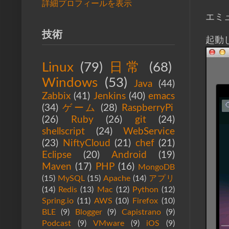
詳細プロフィールを表示
エミ
技術
起動
Linux
(79)
日常
(68)
Windows
(53)
Java
(44)
Zabbix
(41)
Jenkins
(40)
emacs
(34)
ゲーム
(28)
RaspberryPi
(26)
Ruby
(26)
git
(24)
shellscript
(24)
WebService
(23)
NiftyCloud
(21)
chef
(21)
Eclipse
(20)
Android
(19)
Maven
(17)
PHP
(16)
MongoDB
(15)
MySQL
(15)
Apache
(14)
アプリ
(14)
Redis
(13)
Mac
(12)
Python
(12)
Spring.io
(11)
AWS
(10)
Firefox
(10)
BLE
(9)
Blogger
(9)
Capistrano
(9)
Podcast
(9)
VMware
(9)
iOS
(9)