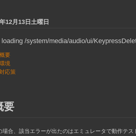
4年12月13日土曜日
r loading /system/media/audio/ui/KeypressDele
概要
環境
対応策
概要
の場合、該当エラーが出たのはエミュレータで動作テストし