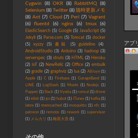
Cygwin
(8)
OKR
(8)
RabbitMQ
(8)
Selenium
(8)
Twitter
(8)
随時更新メモ
(8)
Ant
(7)
Cloud
(7)
Perl
(7)
Vagrant
(6)
fluentd
(6)
nginx
(6)
tmux
(6)
ElasticSearch
(5)
Google
(5)
JavaScript
(5)
Jekyll
(5)
Parse.com
(5)
Tomcat
(5)
docker
アプ
(5)
xyzzy
(5)
書籍
(5)
guideline
(4)
AndroidStudio
(3)
Arduino
(3)
hadoop
(3)
serverspec
(3)
struts
(3)
HTML
(2)
Heroku
(2)
IoT
(2)
NewRelic
(2)
Office
(2)
embulk
(2)
gradle
(2)
graphviz
(2)
lua
(2)
AllJoyn
(1)
Apple
(1)
C
(1)
Firebase
(1)
GarageBand
(1)
LINE
(1)
LogStash
(1)
Munin
(1)
Nodejs
(1)
Puppet
(1)
Slack
(1)
Vyatta
(1)
consul
(1)
drone
(1)
elixir
(1)
go
(1)
hubot
(1)
iTunes
(1)
kafka
(1)
latex
(1)
memcached
(1)
mosquitto
(1)
nfc
(1)
patreon
(1)
remote
(1)
rework
(1)
supervisor
(1)
メルカリ
(1)
梅原大吾
(1)
その他