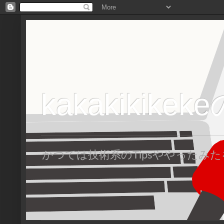
kakakikike
かつては技術系のTipsややった