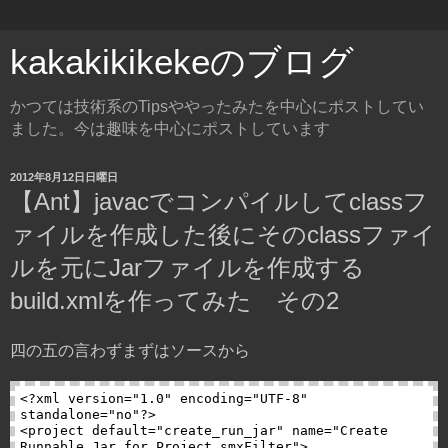
kakakikikekeのブログ
かつては技術系のTipsややったみたを中心にポストしてい
ました。今は趣味を中心にポストしています
2012年8月12日日曜日
【Ant】javacでコンパイルしてclassフ
ァイルを作成した後にそのclassファイ
ルを元にJarファイルを作成する
build.xmlを作ってみた その2
四の五の言わずまずはソースから
<?xml version="1.0" encoding="UTF-8" 
standalone="no"?>

<project default="create_run_jar" name="Create 
Runnable Jar for Project smxFilter">
