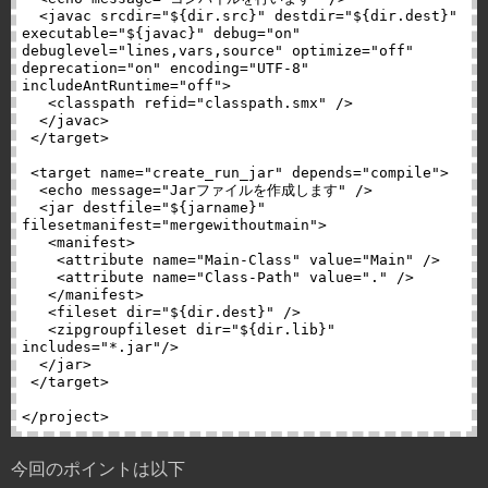
  <javac srcdir="${dir.src}" destdir="${dir.dest}" 
executable="${javac}" debug="on" 
debuglevel="lines,vars,source" optimize="off" 
deprecation="on" encoding="UTF-8" 
includeAntRuntime="off">

   <classpath refid="classpath.smx" />

  </javac>

 </target>

 <target name="create_run_jar" depends="compile">

  <echo message="Jarファイルを作成します" />

  <jar destfile="${jarname}" 
filesetmanifest="mergewithoutmain">

   <manifest>

    <attribute name="Main-Class" value="Main" />

    <attribute name="Class-Path" value="." />

   </manifest>

   <fileset dir="${dir.dest}" />

   <zipgroupfileset dir="${dir.lib}" 
includes="*.jar"/>

  </jar>

 </target>

今回のポイントは以下