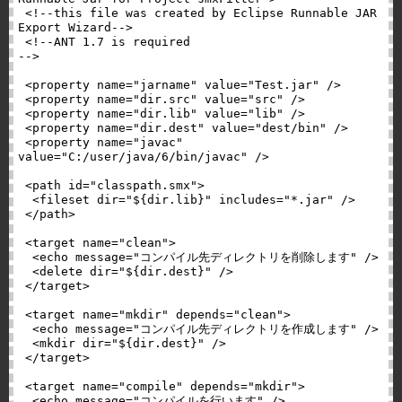
 <!--this file was created by Eclipse Runnable JAR 
Export Wizard-->

 <!--ANT 1.7 is required                                        
-->

 <property name="jarname" value="Test.jar" />

 <property name="dir.src" value="src" />

 <property name="dir.lib" value="lib" />

 <property name="dir.dest" value="dest/bin" />

 <property name="javac" 
value="C:/user/java/6/bin/javac" />

 <path id="classpath.smx">

  <fileset dir="${dir.lib}" includes="*.jar" />

 </path>

 <target name="clean">

  <echo message="コンパイル先ディレクトリを削除します" />

  <delete dir="${dir.dest}" />

 </target>

 <target name="mkdir" depends="clean">

  <echo message="コンパイル先ディレクトリを作成します" />

  <mkdir dir="${dir.dest}" />

 </target>

 <target name="compile" depends="mkdir">

  <echo message="コンパイルを行います" />
