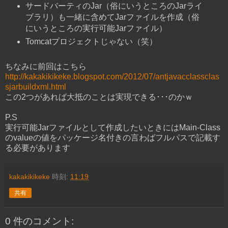
サードバーティのJar（俗にいうところのJarライ
ブラリ）も一緒に含めてJarファイルを作成（俗
にいうところの実行可能Jarファイル）
Tomcatプロジェクトじゃない（笑）
ちなみに前回はこちら
http://kakakikikeke.blogspot.com/2012/07/antjavacclassclas
sjarbuildxml.html
この2つがあれば大抵のことは実現できる･･･のかｗ
P.S
実行可能Jarファイルとして作成したいときにはMain-Class
のvalueの値をパッケージ名付きの言わばフルパスで記載す
る必要があります
kakakikikeke
時刻:
11:19
共有
0 件のコメント: