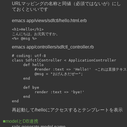
URLマッピングの名称と同値（必須ではないが）にし
ておくといいです
emacs app/views/sdfctl/hello.html.erb
<h1>Hello</h1>

こんにちは。お元気ですか。

emacs app/controllers/sdfctl_controller.rb
# coding: utf-8

class SdfctlController < ApplicationController

     def hello

          #render :text => 'Hello!'　⇒これ
          @msg = "おげんきだぜー";

     end

     def bye

          render :text => 'bye!'

     end

再起動して/helloにアクセスするとテンプレートを表示
■modelとDB連携
rails generate model name