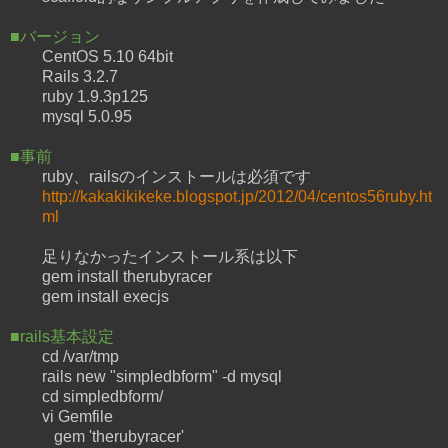
■バージョン
CentOS 5.10 64bit
Rails 3.2.7
ruby 1.9.3p125
mysql 5.0.95
■事前
ruby、railsのインストールは必須です
http://kakakikikeke.blogspot.jp/2012/04/centos56ruby.ht
ml
足りなかったインストール系は以下
gem install therubyracer
gem install execjs
■rails基本設定
cd /var/tmp
rails new "simpledbform" -d mysql
cd simpledbform/
vi Gemfile
gem 'therubyracer'