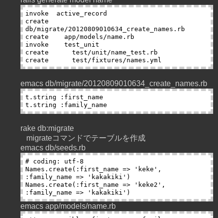
invoke  active_record

create    
db/migrate/20120809010634_create_names.rb

create    app/models/name.rb

invoke    test_unit

create      test/unit/name_test.rb

emacs db/migrate/20120809010634_create_names.rb
t.string :first_name

rake db:migrate
migrateコマンドでテーブルを作成
emacs db/seeds.rb
# coding: utf-8

Names.create(:first_name => 'keke', 
:family_name => 'kakakiki')

Names.create(:first_name => 'keke2', 
emacs app/models/name.rb