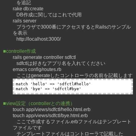
を追記
rake db:create
DB作成に関してはこれで代用
rails server
ブラウザで3000番にアクセスするとRailsのサンプル
を表示
http://localhost:3000/
■controller作成
rails generate controller sdfctl
sdfctlは好きなアプリ名を入れてください
emacs config/routes.rb
ここはgenerateしたコントローラの名前を記載します
match 'hello' => 'sdfctl#hello'

■view設定（controllerとの連携）
touch app/views/sdfctl/hello.html.erb
touch app/views/sdfctl/bye.html.erb
ここで作成するファイル.erbファイルはテンプレート
ファイルです
テンプレートファイルはコントローラで記載した