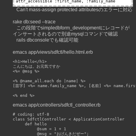
Can't mass-assign protected attributesのエラーに対応
rake db:seed --trace
この段階でsimpledbform_developmentにレコードが
インサートされるので別途mysqlコマンドで確認
rails dbconsoleでも確認可能
emacs app/views/sdfctl/hello.html.erb
<h1>Hello</h1>

こんにちは。お元気ですか

<%= @msg %>

<% @name_all.each do |name| %>

[苗字] <%= name.family_name %>, [名前] <%= name.first
emacs app/controllers/sdfctl_controller.rb
# coding: utf-8

class SdfctlController < ApplicationController

     def hello

          @sum = 1 + 1

          @msg = "おげんきだぜー";
