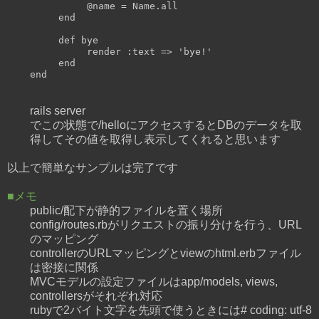
          @name = Name.all

     end

     def bye

          render :text => 'bye!'

     end

rails server
でこの状態で/helloにアクセスするとDBのデータを取
得してその値を取得し表示してくれると思います
以上で簡単なサンプルは完了です
■メモ
public/配下が静的ファイルを置く場所
config/routes.rbがリクエストの振り分けを行う、URL
のマッピング
controllerのURLマッピングとviewのhtml.erbファイル
は密接に関係
MVCモデルの設定ファイルはapp/models, views,
controllersがそれぞれ対応
rubyで2バイト文字を先頭で使うときには# coding: utf-8