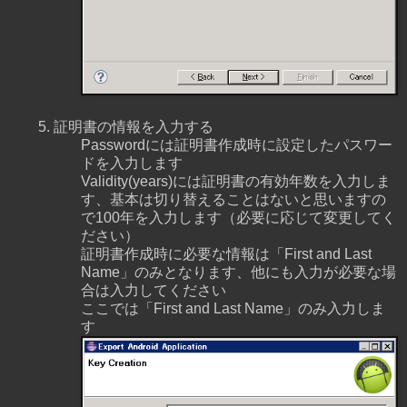
5. 証明書の情報を入力する
Passwordには証明書作成時に設定したパスワー
ドを入力します
Validity(years)には証明書の有効年数を入力しま
す、基本は切り替えることはないと思いますの
で100年を入力します（必要に応じて変更してく
ださい）
証明書作成時に必要な情報は「First and Last
Name」のみとなります、他にも入力が必要な場
合は入力してください
ここでは「First and Last Name」のみ入力しま
す