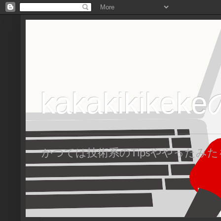
kakakikike
かつては技術系のTipsややった