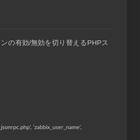
クションの有効/無効を切り替えるPHPス
jsonrpc.php', 'zabbix_user_name',