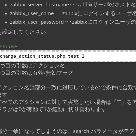
zabbix_server_hostname･･･zabbixサーバ
zabbix_user_name･･･zabbixにログインするユーザ
zabbix_user_password･･･zabbixにログインユ
を設定してください
 to use
1つ目の引数はアクション名
2つ目の引数は有効/無効フラグ
アクション名は部分一致に対応しているので条件に合致
ます
すべてのアクションに対して実施したい場合は「""」を
フラグは0が有効で1が無効に切り替わります
部分一致になってしまうのは、search パラメータが