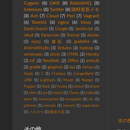
Cygwin
(8)
OKR
(8)
RabbitMQ
(8)
Selenium
(8)
Twitter
(8)
随時更新メモ
(8)
Ant
(7)
Cloud
(7)
Perl
(7)
Vagrant
(6)
fluentd
(6)
nginx
(6)
tmux
(6)
ElasticSearch
(5)
Google
(5)
JavaScript
(5)
Jekyll
(5)
Parse.com
(5)
Tomcat
(5)
docker
(5)
xyzzy
(5)
書籍
(5)
guideline
(4)
AndroidStudio
(3)
Arduino
(3)
hadoop
(3)
serverspec
(3)
struts
(3)
HTML
(2)
Heroku
(2)
IoT
(2)
NewRelic
(2)
Office
(2)
embulk
(2)
gradle
(2)
graphviz
(2)
lua
(2)
AllJoyn
(1)
Apple
(1)
C
(1)
Firebase
(1)
GarageBand
(1)
LINE
(1)
LogStash
(1)
Munin
(1)
Nodejs
(1)
Puppet
(1)
Slack
(1)
Vyatta
(1)
consul
(1)
drone
(1)
elixir
(1)
go
(1)
hubot
(1)
iTunes
(1)
kafka
(1)
latex
(1)
memcached
(1)
mosquitto
(1)
nfc
(1)
patreon
(1)
remote
(1)
rework
(1)
supervisor
(1)
メルカリ
(1)
梅原大吾
(1)
次の
その他