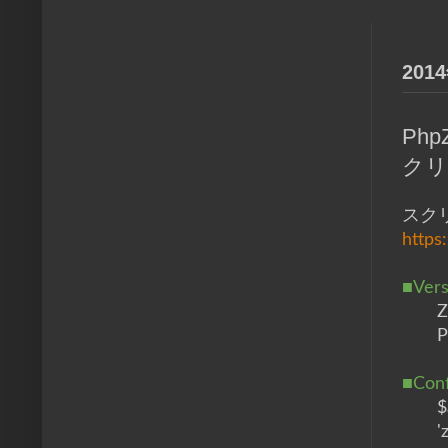
201
Ph
クリ
スク
https
■Vers
Z
P
■Conf
$
'