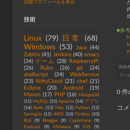
詳細プロフィールを表示
技術
■参
Linux
(79)
日常
(68)
h
h
Windows
(53)
Java
(44)
m
Zabbix
(41)
Jenkins
(40)
emacs
(34)
ゲーム
(28)
RaspberryPi
投稿
(26)
Ruby
(26)
git
(24)
shellscript
(24)
WebService
ラベル
(23)
NiftyCloud
(21)
chef
(21)
Eclipse
(20)
Android
(19)
0 
Maven
(17)
PHP
(16)
MongoDB
(15)
MySQL
(15)
Apache
(14)
アプリ
コメ
(14)
Redis
(13)
Mac
(12)
Python
(12)
Spring.io
(11)
AWS
(10)
Firefox
(10)
BLE
(9)
Blogger
(9)
Capistrano
(9)
Podcast
(9)
VMware
(9)
iOS
(9)