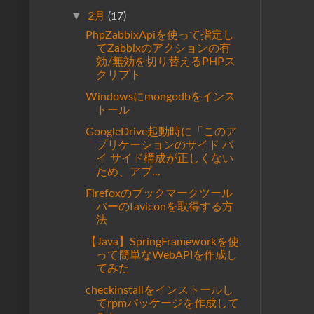
▼
2月
(17)
PhpZabbixApiを使って指定し
てZabbixのアクションの有
効/無効を切り替えるPHPス
クリプト
Windowsにmongodbをインス
トール
GoogleDrive起動時に「このア
プリケーションのサイド バ
イ サイド構成が正しくない
ため、アプ...
Firefoxのブックマークツール
バーのfaviconを取得する方
法
【Java】SpringFrameworkを使
って簡単なWebAPIを作成し
てみた
checkinstallをインストールし
てrpmパッケージを作成して