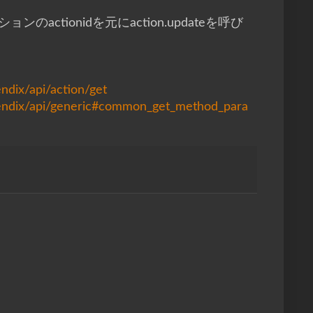
actionidを元にaction.updateを呼び
dix/api/action/get
endix/api/generic#common_get_method_para