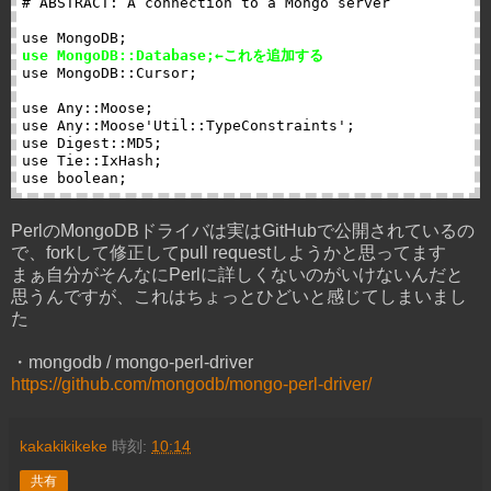
# ABSTRACT: A connection to a Mongo server

use MongoDB::Database;←これを追加する
use MongoDB::Cursor;

use Any::Moose;

use Any::Moose'Util::TypeConstraints';

use Digest::MD5;

use Tie::IxHash;

PerlのMongoDBドライバは実はGitHubで公開されているの
で、forkして修正してpull requestしようかと思ってます
まぁ自分がそんなにPerlに詳しくないのがいけないんだと
思うんですが、これはちょっとひどいと感じてしまいまし
た
・mongodb / mongo-perl-driver
https://github.com/mongodb/mongo-perl-driver/
kakakikikeke
時刻:
10:14
共有