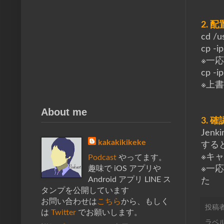
2. 配
cd /u
cp -i
※一
cp -i
※上
About me
3. 確
Jen
kakakikikeke
する
※キ
Podcast
やってます。
※一
趣味で iOS アプリや
Android アプリ LINE ス
た
タンプを公開しています
お問い合わせは
こちら
から、もしく
投稿
は
Twitter
でお願いします。
ラベル