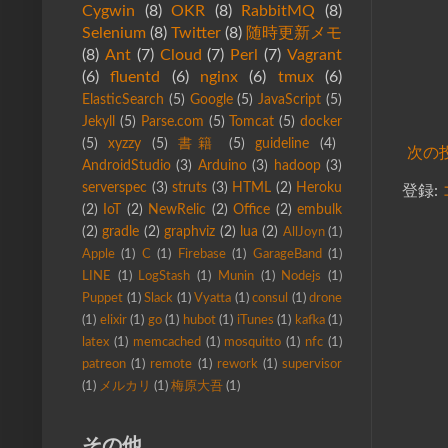
Cygwin
(8)
OKR
(8)
RabbitMQ
(8)
Selenium
(8)
Twitter
(8)
随時更新メモ
(8)
Ant
(7)
Cloud
(7)
Perl
(7)
Vagrant
(6)
fluentd
(6)
nginx
(6)
tmux
(6)
ElasticSearch
(5)
Google
(5)
JavaScript
(5)
Jekyll
(5)
Parse.com
(5)
Tomcat
(5)
docker
(5)
xyzzy
(5)
書籍
(5)
guideline
(4)
次の
AndroidStudio
(3)
Arduino
(3)
hadoop
(3)
serverspec
(3)
struts
(3)
HTML
(2)
Heroku
登録:
(2)
IoT
(2)
NewRelic
(2)
Office
(2)
embulk
(2)
gradle
(2)
graphviz
(2)
lua
(2)
AllJoyn
(1)
Apple
(1)
C
(1)
Firebase
(1)
GarageBand
(1)
LINE
(1)
LogStash
(1)
Munin
(1)
Nodejs
(1)
Puppet
(1)
Slack
(1)
Vyatta
(1)
consul
(1)
drone
(1)
elixir
(1)
go
(1)
hubot
(1)
iTunes
(1)
kafka
(1)
latex
(1)
memcached
(1)
mosquitto
(1)
nfc
(1)
patreon
(1)
remote
(1)
rework
(1)
supervisor
(1)
メルカリ
(1)
梅原大吾
(1)
その他