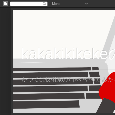
kakakikike
かつては技術系のTipsややった