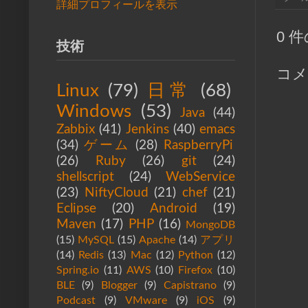
詳細プロフィールを表示
0 
技術
コメ
Linux
(79)
日常
(68)
Windows
(53)
Java
(44)
Zabbix
(41)
Jenkins
(40)
emacs
(34)
ゲーム
(28)
RaspberryPi
(26)
Ruby
(26)
git
(24)
shellscript
(24)
WebService
(23)
NiftyCloud
(21)
chef
(21)
Eclipse
(20)
Android
(19)
Maven
(17)
PHP
(16)
MongoDB
(15)
MySQL
(15)
Apache
(14)
アプリ
(14)
Redis
(13)
Mac
(12)
Python
(12)
Spring.io
(11)
AWS
(10)
Firefox
(10)
BLE
(9)
Blogger
(9)
Capistrano
(9)
Podcast
(9)
VMware
(9)
iOS
(9)