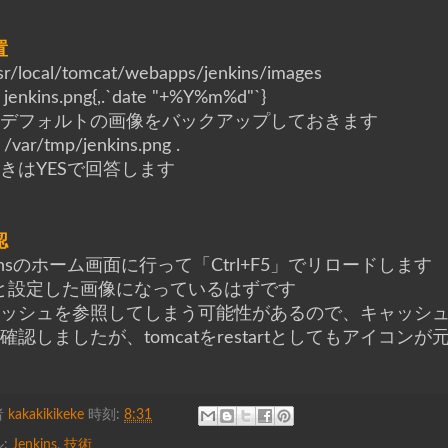
置
sr/local/tomcat/webapps/jenkins/images
p jenkins.png{,.`date "+%Y%m%d"`}
応デフォルトの画像をバックアップしておきます
p /var/tmp/jenkins.png .
書きはYESで回答します
認
kinsのホーム画面に行って「Ctrl+F5」でリロードします
と設定した画像になっているはずです
ャッシュを参照してしまう可能性があるので、キャッシュな
応確認しましたが、tomcatをrestartとしてもアイ
者
kakakikikeke
時刻:
8:31
:
Jenkins
,
技術