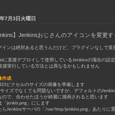
12年7月3日火曜日
enkins】Jenkinsおじさんのアイコンを変更
グインは絶対あると思うんだけど、プラグインなしで直
。
catに直接デプロイして使用しているJenkinsの場合の
rを直接実行している方法とは異なるかもしれません
画像作成
0×323ピクセルのサイズの画像を準備します
のサイズでなくても問題ないですが、デフォルトのJenk
なので、合わせたほうが綺麗に描画されると思います
「jenkis.png」にします
らJenkinsサーバの「/var/tmp/jenkins.png」あ