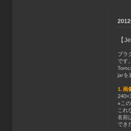
20
【J
プラ
です
Tom
ja
1. 
24
※こ
これ
名前は
できた